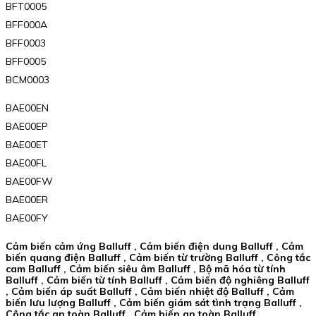
BFT0005
BFF000A
BFF0003
BFF0005
BCM0003
BAE00EN
BAE00EP
BAE00ET
BAE00FL
BAE00FW
BAE00ER
BAE00FY
Cảm biến cảm ứng Balluff , Cảm biến điện dung Balluff , Cảm
biến quang điện Balluff , Cảm biến từ trường Balluff , Công tắc
cam Balluff , Cảm biến siêu âm Balluff , Bộ mã hóa từ tính
Balluff , Cảm biến từ tính Balluff , Cảm biến độ nghiêng Balluff
, Cảm biến áp suất Balluff , Cảm biến nhiệt độ Balluff , Cảm
biến lưu lượng Balluff , Cảm biến giám sát tình trạng Balluff ,
Công tắc an toàn Balluff , Cảm biến an toàn Balluff