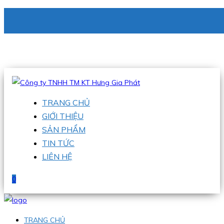
CÔNG TY TNHH TM KT HƯNG GIA PHÁT
Hotline
:
0938 336 079
Email
:
phu@hgpvietnam.com
TRANG CHỦ
GIỚI THIỆU
SẢN PHẨM
TIN TỨC
LIÊN HỆ
0
TRANG CHỦ