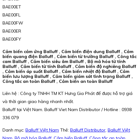
BAE00ET
BAE00FL
BAE00FW
BAE00ER
BAE00FY
Cảm biến cảm ứng Balluff , Cảm biến điện dung Balluff , Cảm
biến quang điện Balluff , Cảm biến từ trường Balluff , Công tắc
cam Balluff , Cảm biến siêu âm Balluff , Bộ mã hóa từ tính
Balluff , Cảm biến từ tính Balluff , Cảm biến độ nghiêng Balluff
, Cảm biến áp suất Balluff , Cảm biến nhiệt độ Balluff , Cảm
biến lưu lượng Balluff , Cảm biến giám sát tình trạng Balluff ,
Công tắc an toàn Balluff , Cảm biến an toàn Balluff
Liên hệ : Công ty TNHH TM KT Hưng Gia Phát để được hỗ trợ giá
và thời gian giao hàng nhanh nhất.
Balluff tại Việt Nam. Balluff Viet Nam Distributor / Hotline : 0938
336 079
Danh mục:
Balluff Việt Nam
Thẻ:
Balluff Distributor
,
Balluff Việt
Nam
,
Bộ mã hóa Balluff
,
Cảm biến Balluff
,
Công tắc an toàn