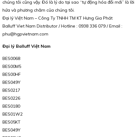
chúng tôi cũng vậy. Đó là lý do tại sao “tự động hóa đổi mới” là lời
hứa và phương châm của chúng tôi.
Đại lý Việt Nam – Công Ty TNHH TM KT Hưng Gia Phát
Balluff Viet Nam Distributor / Hotline : 0938 336 079 / Email :
phu@hgpvietnam.com
Đại lý Balluff Việt Nam
BES0068
BES00M5
BES00HF
BES049Y
BES0217
BES0226
BES0180
BES01W2
BES05KT
BES049Y