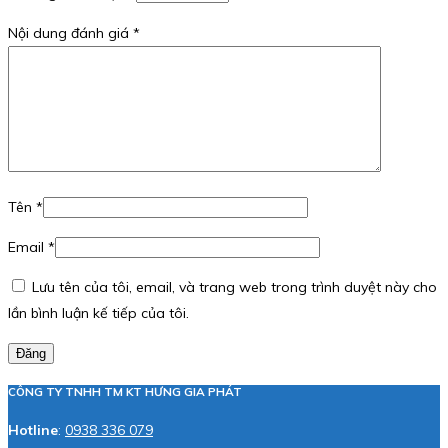
Nội dung đánh giá
*
Tên
*
Email
*
Lưu tên của tôi, email, và trang web trong trình duyệt này cho
lần bình luận kế tiếp của tôi.
Đăng
CÔNG TY TNHH TM KT HƯNG GIA PHÁT
Hotline
:
0938 336 079