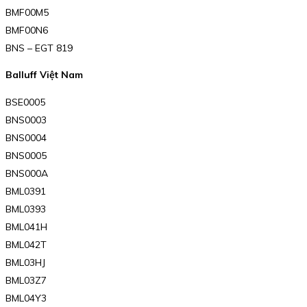
BMF00M5
BMF00N6
BNS – EGT 819
Balluff Việt Nam
BSE0005
BNS0003
BNS0004
BNS0005
BNS000A
BML0391
BML0393
BML041H
BML042T
BML03HJ
BML03Z7
BML04Y3