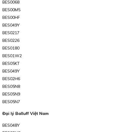
BES0068
BES00M5
BES00HF
BES049Y
BES0217
BES0226
BES0180
BES01W2
BES05KT
BES049Y
BES02H6
BES05N8
BES05N9
BES05N7
Đại lý Balluff Việt Nam
BES048Y