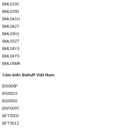
BML0391
BML0393
BML041H
BML042T
BML03HJ
BML03Z7
BML04Y3
BML04Y5
BML05MR
Cảm biến Balluff Việt Nam
BSI000P
BSI0015
BSI0002
BSP00YC
BFT0002
BFT0012