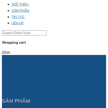
GIỚI THIỆU
SẢN PHẨM
TIN TỨC
LIÊN HỆ
Shopping cart
close
SẢN PHẨM