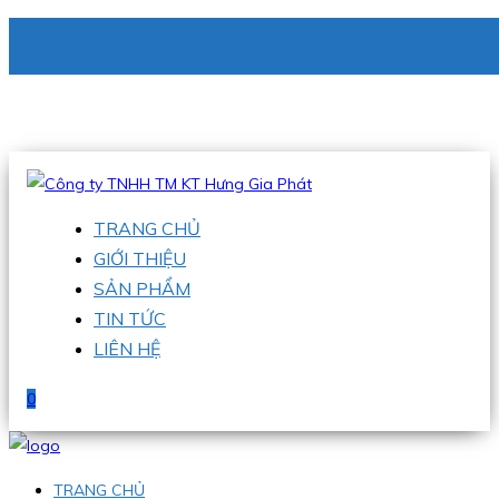
CÔNG TY TNHH TM KT HƯNG GIA PHÁT
Hotline
:
0938 336 079
Email
:
phu@hgpvietnam.com
TRANG CHỦ
GIỚI THIỆU
SẢN PHẨM
TIN TỨC
LIÊN HỆ
0
TRANG CHỦ