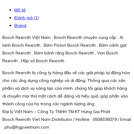
Mô tả
Đánh giá (1)
Brand
Bosch Rexroth Việt Nam . Bosch Rexroth chuyên cung cấp : Xi
lanh Bosch Rexroth , Bơm Piston Bosch Rexroth , Bơm cánh gạt
Bosch Rexroth , Bơm bánh răng Bosch Rexroth , Van Bosch
Rexroth , Hộp số Bosch Rexroth
Bosch Rexroth là công ty hàng đầu về các giải pháp tự động hóa
cho các ứng dụng công nghiệp và di động. Thông qua các sản
phẩm và dịch vụ sáng tạo của mình, chúng tôi giúp khách hàng
di chuyển mọi thứ một cách dễ dàng và hiệu quả, góp phần vào
thành công của họ trong các ngành tương ứng.
Đại lý Việt Nam – Công Ty TNHH TM KT Hưng Gia Phát
Bosch Rexroth Viet Nam Distributor / Hotline : 0938336079 / Email
: phu@hgpvietnam.com