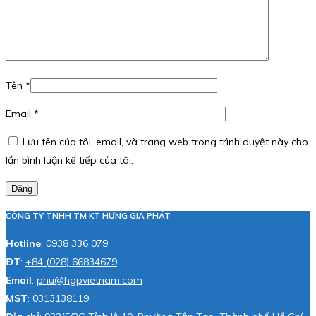
Tên
*
Email
*
Lưu tên của tôi, email, và trang web trong trình duyệt này cho
lần bình luận kế tiếp của tôi.
Đăng
CÔNG TY TNHH TM KT HƯNG GIA PHÁT
Hotline
:
0938 336 079
ĐT
:
+84 (028) 66834679
Email
:
phu@hgpvietnam.com
MST
:
0313138119