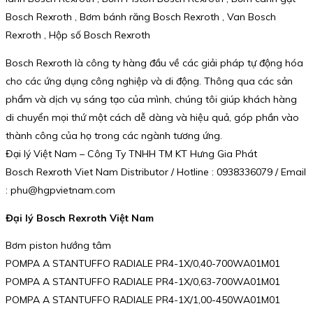
Bosch Rexroth , Bơm bánh răng Bosch Rexroth , Van Bosch
Rexroth , Hộp số Bosch Rexroth
Bosch Rexroth là công ty hàng đầu về các giải pháp tự động hóa
cho các ứng dụng công nghiệp và di động. Thông qua các sản
phẩm và dịch vụ sáng tạo của mình, chúng tôi giúp khách hàng
di chuyển mọi thứ một cách dễ dàng và hiệu quả, góp phần vào
thành công của họ trong các ngành tương ứng.
Đại lý Việt Nam – Công Ty TNHH TM KT Hưng Gia Phát
Bosch Rexroth Viet Nam Distributor / Hotline : 0938336079 / Email
: phu@hgpvietnam.com
Đại lý Bosch Rexroth Việt Nam
Bơm piston hướng tâm
POMPA A STANTUFFO RADIALE PR4-1X/0,40-700WA01M01
POMPA A STANTUFFO RADIALE PR4-1X/0,63-700WA01M01
POMPA A STANTUFFO RADIALE PR4-1X/1,00-450WA01M01