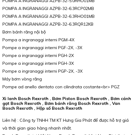
POMPA A INGRANAGGI AZPB-32-5.0RHO01MB
POMPA A INGRANAGGI AZPB-32-6.3RCP02MB
POMPA A INGRANAGGI AZPB-32-6.3RHO01MB
POMPA A INGRANAGGI AZPB-32-6.3RQR12KB
Bơm bánh răng nội bộ
Pompa a ingranaggi interni PGM-4X
Pompe a ingranaggi interni PGF-2X, -3X
Pompe a ingranaggi interni PGH-2X
Pompe a ingranaggi interni PGH-3X
Pompe a ingranaggi interni PGP-2X, -3X
Máy bơm vòng răng
Pompe ad anello dentato con cilindrata costante<br> PGZ
Xi lanh Bosch Rexroth , Bơm Piston Bosch Rexroth , Bơm cánh
gạt Bosch Rexroth , Bơm bánh răng Bosch Rexroth , Van
Bosch Rexroth , Hộp số Bosch Rexroth
Liên hệ : Công ty TNHH TM KT Hưng Gia Phát để được hỗ trợ giá
và thời gian giao hàng nhanh nhất.