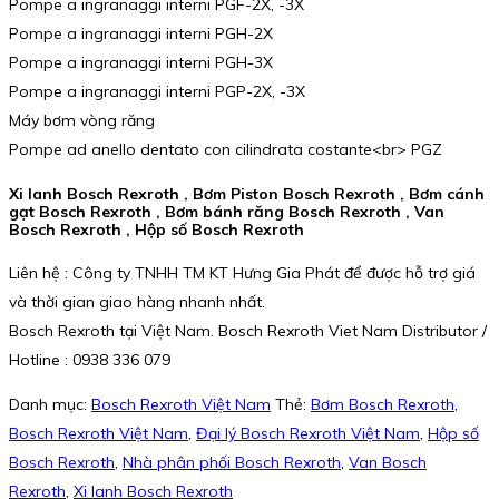
Pompe a ingranaggi interni PGF-2X, -3X
Pompe a ingranaggi interni PGH-2X
Pompe a ingranaggi interni PGH-3X
Pompe a ingranaggi interni PGP-2X, -3X
Máy bơm vòng răng
Pompe ad anello dentato con cilindrata costante<br> PGZ
Xi lanh Bosch Rexroth , Bơm Piston Bosch Rexroth , Bơm cánh
gạt Bosch Rexroth , Bơm bánh răng Bosch Rexroth , Van
Bosch Rexroth , Hộp số Bosch Rexroth
Liên hệ : Công ty TNHH TM KT Hưng Gia Phát để được hỗ trợ giá
và thời gian giao hàng nhanh nhất.
Bosch Rexroth tại Việt Nam. Bosch Rexroth Viet Nam Distributor /
Hotline : 0938 336 079
Danh mục:
Bosch Rexroth Việt Nam
Thẻ:
Bơm Bosch Rexroth
,
Bosch Rexroth Việt Nam
,
Đại lý Bosch Rexroth Việt Nam
,
Hộp số
Bosch Rexroth
,
Nhà phân phối Bosch Rexroth
,
Van Bosch
Rexroth
,
Xi lanh Bosch Rexroth