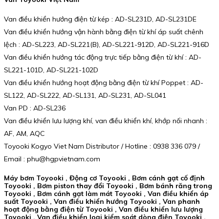
Van điều khiển hướng điện từ kép : AD-SL231D, AD-SL231DE
Van điều khiển hướng vận hành bằng điện từ khí áp suất chênh
lệch : AD-SL223, AD-SL221(B), AD-SL221-912D, AD-SL221-916D
Van điều khiển hướng tác động trực tiếp bằng điện từ khí : AD-
SL221-101D, AD-SL221-102D
Van điều khiển hướng hoạt động bằng điện từ khí Poppet : AD-
SL122, AD-SL222, AD-SL131, AD-SL231, AD-SL041
Van PD : AD-SL236
Van điều khiển lưu lượng khí, van điều khiển khí, khớp nối nhanh :
AF, AM, AQC
Toyooki Kogyo Viet Nam Distributor / Hotline : 0938 336 079 /
Email : phu@hgpvietnam.com
Máy bơm Toyooki , Động cơ Toyooki , Bơm cánh gạt cố định
Toyooki , Bơm piston thay đổi Toyooki , Bơm bánh răng trong
Toyooki , Bơm cánh gạt làm mát Toyooki , Van điều khiển áp
suất Toyooki , Van điều khiển hướng Toyooki , Van phanh
hoạt động bằng điện từ Toyooki , Van điều khiển lưu lượng
Toyooki , Van điều khiển loại kiểm soát dòng điện Toyooki ,