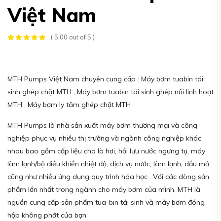
Việt Nam
( 5.00 out of 5 )
MTH Pumps Việt Nam chuyên cung cấp : Máy bơm tuabin tái
sinh ghép chặt MTH , Máy bơm tuabin tái sinh ghép nối linh hoạt
MTH , Máy bơm ly tâm ghép chặt MTH
MTH Pumps là nhà sản xuất máy bơm thương mại và công
nghiệp phục vụ nhiều thị trường và ngành công nghiệp khác
nhau bao gồm cấp liệu cho lò hơi, hồi lưu nước ngưng tụ, máy
làm lạnh/bộ điều khiển nhiệt độ, dịch vụ nước, làm lạnh, dầu mỏ
cũng như nhiều ứng dụng quy trình hóa học . Với các dòng sản
phẩm lớn nhất trong ngành cho máy bơm của mình, MTH là
nguồn cung cấp sản phẩm tua-bin tái sinh và máy bơm đóng
hộp không phớt của bạn