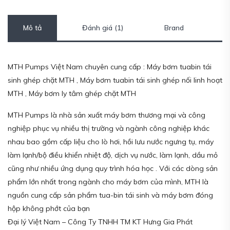
Mô tả
Đánh giá (1)
Brand
MTH Pumps Việt Nam chuyên cung cấp : Máy bơm tuabin tái
sinh ghép chặt MTH , Máy bơm tuabin tái sinh ghép nối linh hoạt
MTH , Máy bơm ly tâm ghép chặt MTH
MTH Pumps là nhà sản xuất máy bơm thương mại và công
nghiệp phục vụ nhiều thị trường và ngành công nghiệp khác
nhau bao gồm cấp liệu cho lò hơi, hồi lưu nước ngưng tụ, máy
làm lạnh/bộ điều khiển nhiệt độ, dịch vụ nước, làm lạnh, dầu mỏ
cũng như nhiều ứng dụng quy trình hóa học . Với các dòng sản
phẩm lớn nhất trong ngành cho máy bơm của mình, MTH là
nguồn cung cấp sản phẩm tua-bin tái sinh và máy bơm đóng
hộp không phớt của bạn
Đại lý Việt Nam – Công Ty TNHH TM KT Hưng Gia Phát