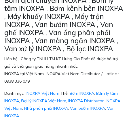
Bơm dịch chuyển INOXPA , Bơm ly
tâm INOXPA , Bơm kênh bên INOXPA
, Máy khuấy INOXPA , Máy trộn
INOXPA , Van bướm INOXPA , Van
ghế INOXPA , Van ống phân phối
INOXPA , Van màng ngăn INOXPA ,
Van xử lý INOXPA , Bộ lọc INOXPA
Liên hệ : Công ty TNHH TM KT Hưng Gia Phát để được hỗ trợ
giá và thời gian giao hàng nhanh nhất.
INOXPA tại Việt Nam. INOXPA Viet Nam Distributor / Hotline :
0938 336 079
Danh mục:
INOXPA Việt Nam
Thẻ:
Bơm INOXPA
,
Bơm ly tâm
INOXPA
,
Đại lý INOXPA Việt Nam
,
INOXPA Distributor
,
INOXPA
Việt Nam
,
Nhà phân phối INOXPA
,
Van bướm INOXPA
,
Van
INOXPA