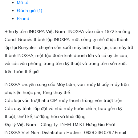
Mô tả
Đánh giá (1)
Brand
Bơm ly tâm INOXPA Việt Nam . INOXPA vào năm 1972 khi ông
Candi Granés thành lập INOXPA, một công ty nhỏ được thành
lập tại Banyoles, chuyên sản xuất máy bơm thủy lực, sau này trở
thành INOXPA, một tập đoàn kinh doanh lớn và có uy tín cao,
với các văn phòng, trung tâm kỹ thuật và trung tâm sản xuất
trên toàn thế giới.
INOXPA chuyên cung cấp Máy bơm, van, máy khuấy, máy trộn,
phụ kiện hoặc phụ tùng thay thế.
Các loại ván trượt như CIP, máy thanh trùng, ván trượt trộn.
Các quy trình, lắp đặt và nhà máy hoàn chỉnh, bao gồm kỹ
thuật, thiết kế, tự động hóa và khởi động
Đại lý Việt Nam – Công Ty TNHH TM KT Hưng Gia Phát
INOXPA Viet Nam Distributor / Hotline : 0938 336 079 / Email :