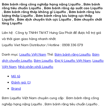
Bơm bánh răng công nghiệp hạng nặng Liquiflo , Bơm bánh
răng tiêu chuẩn Liquiflo , Bơm bánh răng áp suất cao Liquiflo
, Bơm bánh răng thép không gỉ Liquiflo , Bơm bánh răng lưu
lượng thấp Liquiflo , Bơm bánh răng lưu lượng cực thấp
Liquiflo , Bơm dịch chuyển tích cực Liquiflo , Bơm chuyển chất
lỏng Liquiflo
Liên hệ : Công ty TNHH TM KT Hưng Gia Phát để được hỗ trợ giá
và thời gian giao hàng nhanh nhất.
Liquiflo Viet Nam Distributor / Hotline : 0938 336 079
Danh mục:
Liquiflo Việt Nam
Thẻ:
Bơm bánh răng Liquiflo
,
Bơm
dịch chuyển Liquiflo
,
Bơm Liquiflo
,
Đại lý Liquiflo Việt Nam
,
Liquiflo
Việt Nam
,
Nhà phân phối Liquiflo
Mô tả
Đánh giá (1)
Brand
Bơm Liquiflo Việt Nam chuyên cung cấp : Bơm bánh răng công
nghiệp hạng nặng Liquiflo , Bơm bánh răng tiêu chuẩn Liquiflo ,