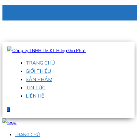
CÔNG TY TNHH TM KT HƯNG GIA PHÁT
Hotline
:
0938 336 079
Email
:
phu@hgpvietnam.com
TRANG CHỦ
GIỚI THIỆU
SẢN PHẨM
TIN TỨC
LIÊN HỆ
0
TRANG CHỦ