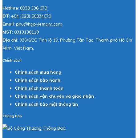
Hotline
:
0938 336 079
ĐT
:
+84 (028) 66834679
Email
:
phu@hgpvietnam.com
MST
:
0313138119
Địa chỉ
: 933/5/2C Tỉnh lộ 10, Phường Tân Tạo, Thành phố Hồ Chí
Minh, Việt Nam.
Chính sách
Chính sách mua hàng
Chính sách bảo hành
Chính sách thanh toán
Chính sách vận chuyển và giao nhận
Chính sách bảo mật thông tin
Thông báo