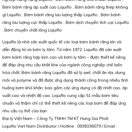
Bơm bánh răng áp suất cao Liquiflo , Bơm bánh răng thép không
gỉ Liquiflo , Bơm bánh răng lưu lượng thấp Liquiflo , Bơm bánh
răng lưu lượng cực thấp Liquiflo , Bơm dịch chuyển tích cực Liquiflo
, Bơm chuyển chất lỏng Liquiflo
Liquiflo là nhà sản xuất quốc tế các loại bơm bánh răng kín và
dẫn động từ và bơm ly tâm. Từ năm 1972, Liquiflo đã sản xuất
bơm bánh răng hợp kim cao và bơm ly tâm – được thiết kế riêng
để đáp ứng nhu cầu khắt khe của ngành công nghiệp chế biến
hóa chất. Bơm bánh răng Liquiflo đã xử lý axit, chất ăn da, dung
môi và polyme và đã được ứng dụng thành công trong nhiều tình
huống bơm khó khăn, bao gồm các ứng dụng có độ nhớt cao, áp
suất cao và nhiệt độ cao. Liquiflo cung cấp 51 mẫu bơm tiêu
chuẩn và thậm chí có thể thiết kế riêng các loại bơm để đáp ứng
nhu cầu cụ thể của bạn
Đại lý Việt Nam – Công Ty TNHH TM KT Hưng Gia Phát
Liquiflo Viet Nam Distributor / Hotline : 0938336079 / Email :