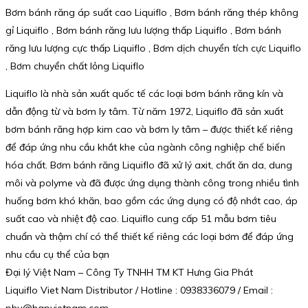
Bơm bánh răng áp suất cao Liquiflo , Bơm bánh răng thép không
gỉ Liquiflo , Bơm bánh răng lưu lượng thấp Liquiflo , Bơm bánh
răng lưu lượng cực thấp Liquiflo , Bơm dịch chuyển tích cực Liquiflo
, Bơm chuyển chất lỏng Liquiflo
Liquiflo là nhà sản xuất quốc tế các loại bơm bánh răng kín và
dẫn động từ và bơm ly tâm. Từ năm 1972, Liquiflo đã sản xuất
bơm bánh răng hợp kim cao và bơm ly tâm – được thiết kế riêng
để đáp ứng nhu cầu khắt khe của ngành công nghiệp chế biến
hóa chất. Bơm bánh răng Liquiflo đã xử lý axit, chất ăn da, dung
môi và polyme và đã được ứng dụng thành công trong nhiều tình
huống bơm khó khăn, bao gồm các ứng dụng có độ nhớt cao, áp
suất cao và nhiệt độ cao. Liquiflo cung cấp 51 mẫu bơm tiêu
chuẩn và thậm chí có thể thiết kế riêng các loại bơm để đáp ứng
nhu cầu cụ thể của bạn
Đại lý Việt Nam – Công Ty TNHH TM KT Hưng Gia Phát
Liquiflo Viet Nam Distributor / Hotline : 0938336079 / Email :
phu@hgpvietnam.com