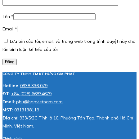
Tên
*
Email
*
Lưu tên của tôi, email, và trang web trong trình duyệt này cho
lần bình luận kế tiếp của tôi.
Đăng
CÔNG TY TNHH TM KT HƯNG GIA PHÁT
Hotline
:
0938 336 079
ĐT
:
+84 (028) 66834679
Email
:
phu@hgpvietnam.com
MST
:
0313138119
Địa chỉ
: 933/5/2C Tỉnh lộ 10, Phường Tân Tạo, Thành phố Hồ Chí
Minh, Việt Nam.
Chính sách