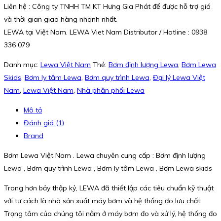
Liên hệ : Công ty TNHH TM KT Hưng Gia Phát để được hỗ trợ giá
và thời gian giao hàng nhanh nhất.
LEWA tại Việt Nam. LEWA Viet Nam Distributor / Hotline : 0938
336 079
Danh mục:
Lewa Việt Nam
Thẻ:
Bơm định lượng Lewa
,
Bơm Lewa
Skids
,
Bơm ly tâm Lewa
,
Bơm quy trình Lewa
,
Đại lý Lewa Việt
Nam
,
Lewa Việt Nam
,
Nhà phân phối Lewa
Mô tả
Đánh giá (1)
Brand
Bơm Lewa Việt Nam . Lewa chuyên cung cấp : Bơm định lượng
Lewa , Bơm quy trình Lewa , Bơm ly tâm Lewa , Bơm Lewa skids
Trong hơn bảy thập kỷ, LEWA đã thiết lập các tiêu chuẩn kỹ thuật
với tư cách là nhà sản xuất máy bơm và hệ thống đo lưu chất.
Trọng tâm của chúng tôi nằm ở máy bơm đo và xử lý, hệ thống đo