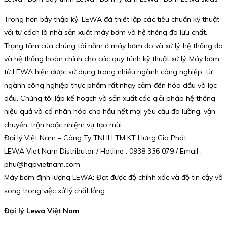
Trong hơn bảy thập kỷ, LEWA đã thiết lập các tiêu chuẩn kỹ thuật
với tư cách là nhà sản xuất máy bơm và hệ thống đo lưu chất.
Trọng tâm của chúng tôi nằm ở máy bơm đo và xử lý, hệ thống đo
và hệ thống hoàn chỉnh cho các quy trình kỹ thuật xử lý. Máy bơm
từ LEWA hiện được sử dụng trong nhiều ngành công nghiệp, từ
ngành công nghiệp thực phẩm rất nhạy cảm đến hóa dầu và lọc
dầu. Chúng tôi lập kế hoạch và sản xuất các giải pháp hệ thống
hiệu quả và cá nhân hóa cho hầu hết mọi yêu cầu đo lường, vận
chuyển, trộn hoặc nhiệm vụ tạo mùi.
Đại lý Việt Nam – Công Ty TNHH TM KT Hưng Gia Phát
LEWA Viet Nam Distributor / Hotline : 0938 336 079 / Email :
phu@hgpvietnam.com
Máy bơm định lượng LEWA: Đạt được độ chính xác và độ tin cậy vô
song trong việc xử lý chất lỏng
Đại lý Lewa Việt Nam