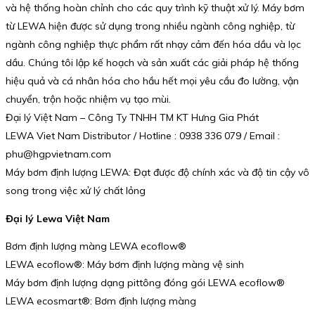
và hệ thống hoàn chỉnh cho các quy trình kỹ thuật xử lý. Máy bơm
từ LEWA hiện được sử dụng trong nhiều ngành công nghiệp, từ
ngành công nghiệp thực phẩm rất nhạy cảm đến hóa dầu và lọc
dầu. Chúng tôi lập kế hoạch và sản xuất các giải pháp hệ thống
hiệu quả và cá nhân hóa cho hầu hết mọi yêu cầu đo lường, vận
chuyển, trộn hoặc nhiệm vụ tạo mùi.
Đại lý Việt Nam – Công Ty TNHH TM KT Hưng Gia Phát
LEWA Viet Nam Distributor / Hotline : 0938 336 079 / Email :
phu@hgpvietnam.com
Máy bơm định lượng LEWA: Đạt được độ chính xác và độ tin cậy vô
song trong việc xử lý chất lỏng
Đại lý Lewa Việt Nam
Bơm định lượng màng LEWA ecoflow®
LEWA ecoflow®: Máy bơm định lượng màng vệ sinh
Máy bơm định lượng dạng pittông đóng gói LEWA ecoflow®
LEWA ecosmart®: Bơm định lượng màng