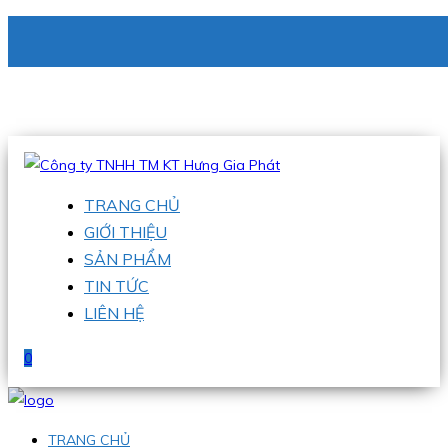
CÔNG TY TNHH TM KT HƯNG GIA PHÁT
Hotline
:
0938 336 079
Email
:
phu@hgpvietnam.com
TRANG CHỦ
GIỚI THIỆU
SẢN PHẨM
TIN TỨC
LIÊN HỆ
0
TRANG CHỦ