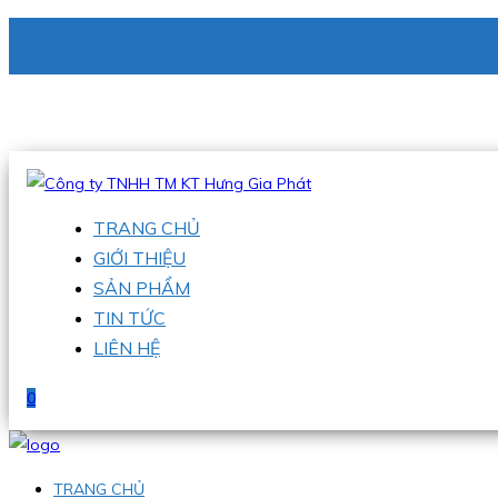
CÔNG TY TNHH TM KT HƯNG GIA PHÁT
Hotline
:
0938 336 079
Email
:
phu@hgpvietnam.com
TRANG CHỦ
GIỚI THIỆU
SẢN PHẨM
TIN TỨC
LIÊN HỆ
0
TRANG CHỦ