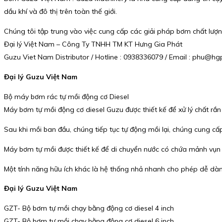
dầu khí và đô thị trên toàn thế giới.
Chúng tôi tập trung vào việc cung cấp các giải pháp bơm chất lượng
Đại lý Việt Nam – Công Ty TNHH TM KT Hưng Gia Phát
Guzu Viet Nam Distributor / Hotline : 0938336079 / Email : phu@
Đại lý Guzu Việt Nam
Bộ máy bơm rác tự mồi động cơ Diesel
Máy bơm tự mồi động cơ diesel Guzu được thiết kế để xử lý chất rắn 
Sau khi mồi ban đầu, chúng tiếp tục tự động mồi lại, chúng cung cấ
Máy bơm tự mồi được thiết kế để di chuyển nước có chứa mảnh vụn 
Một tính năng hữu ích khác là hệ thống nhả nhanh cho phép dễ dàn
Đại lý Guzu Việt Nam
GZT- Bộ bơm tự mồi chạy bằng động cơ diesel 4 inch
GZT- Bộ bơm tự mồi chạy bằng động cơ diesel 6 inch