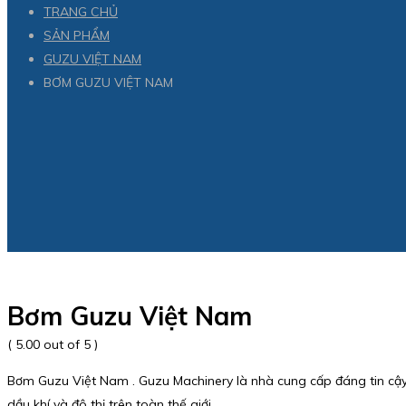
TRANG CHỦ
SẢN PHẨM
GUZU VIỆT NAM
BƠM GUZU VIỆT NAM
Bơm Guzu Việt Nam
( 5.00 out of 5 )
Bơm Guzu Việt Nam . Guzu Machinery là nhà cung cấp đáng tin cậy 
dầu khí và đô thị trên toàn thế giới.