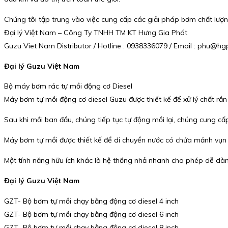
Chúng tôi tập trung vào việc cung cấp các giải pháp bơm chất lượng
Đại lý Việt Nam – Công Ty TNHH TM KT Hưng Gia Phát
Guzu Viet Nam Distributor / Hotline : 0938336079 / Email : phu@
Đại lý Guzu Việt Nam
Bộ máy bơm rác tự mồi động cơ Diesel
Máy bơm tự mồi động cơ diesel Guzu được thiết kế để xử lý chất rắn 
Sau khi mồi ban đầu, chúng tiếp tục tự động mồi lại, chúng cung cấ
Máy bơm tự mồi được thiết kế để di chuyển nước có chứa mảnh vụn 
Một tính năng hữu ích khác là hệ thống nhả nhanh cho phép dễ dàn
Đại lý Guzu Việt Nam
GZT- Bộ bơm tự mồi chạy bằng động cơ diesel 4 inch
GZT- Bộ bơm tự mồi chạy bằng động cơ diesel 6 inch
GZT- Bộ bơm tự mồi chạy bằng động cơ diesel 8 inch