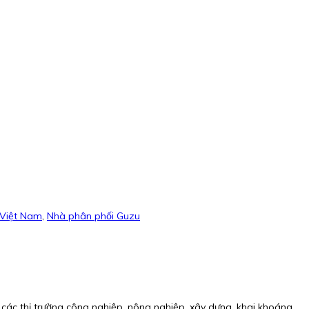
Việt Nam
,
Nhà phân phối Guzu
các thị trường công nghiệp, nông nghiệp, xây dựng, khai khoáng,