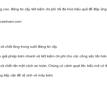
 cao, đáng tin cậy, tiết kiệm chi phí, tối đa hóa hiệu quả để đáp ứn
hgpvietnam.com
và chất lỏng trong suốt đáng tin cậy.
p giải pháp bơm nhanh và tiết kiệm chi phí cho các công việc lớn hơn
và chất rắn một cách an toàn. Chúng có cánh quạt lớn, kiểu mở có t
g tiếp cận để vệ sinh vỏ máy bơm.