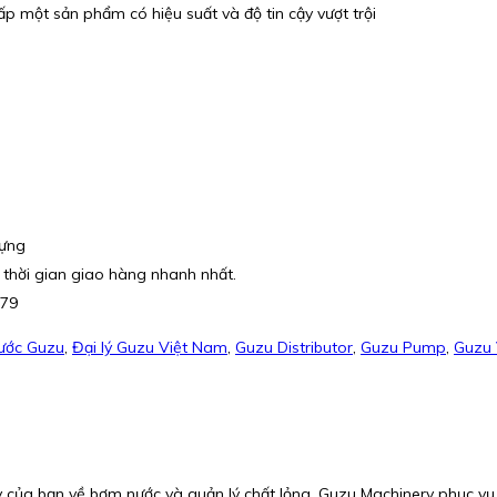
ấp một sản phẩm có hiệu suất và độ tin cậy vượt trội
dựng
 thời gian giao hàng nhanh nhất.
079
ước Guzu
,
Đại lý Guzu Việt Nam
,
Guzu Distributor
,
Guzu Pump
,
Guzu 
của bạn về bơm nước và quản lý chất lỏng. Guzu Machinery phục vụ 