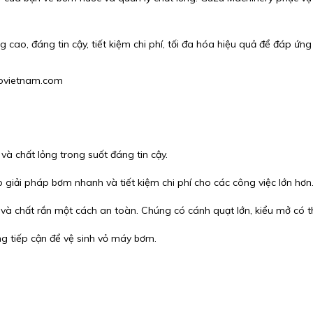
 cao, đáng tin cậy, tiết kiệm chi phí, tối đa hóa hiệu quả để đáp ứn
hgpvietnam.com
và chất lỏng trong suốt đáng tin cậy.
p giải pháp bơm nhanh và tiết kiệm chi phí cho các công việc lớn hơn
và chất rắn một cách an toàn. Chúng có cánh quạt lớn, kiểu mở có t
g tiếp cận để vệ sinh vỏ máy bơm.