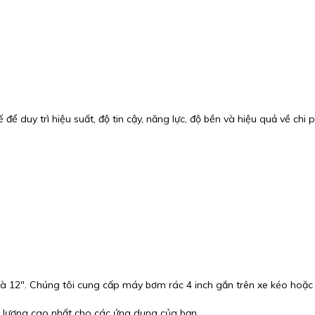
để duy trì hiệu suất, độ tin cậy, năng lực, độ bền và hiệu quả về c
 và 12″. Chúng tôi cung cấp máy bơm rác 4 inch gắn trên xe kéo hoặc
t lượng cao nhất cho các ứng dụng của bạn.