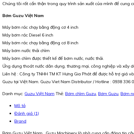
Chúng tôi rất cẩn thận trong quy trình sản xuất của mình để cung c
Bơm Guzu Việt Nam
Máy bơm rác chạy bằng động cơ 4 inch
Máy bơm rác Diesel 6 inch
Máy bơm rác chạy bằng động cơ 8 inch
Máy bơm nước thải chìm
Máy bơm chìm được thiết kế để bơm nước, nước thải.
Ứng dụng thoát nước dân dụng, thương mại, công nghiệp và xây 
Liên hệ : Công ty TNHH TM KT Hưng Gia Phát để được hỗ trợ giá và
Guzu tại Việt Nam. Guzu Viet Nam Distributor / Hotline : 0938 336 
Danh mục:
Guzu Việt Nam
Thẻ:
Bơm chìm Guzu
,
Bơm Guzu
,
Bơm n
Mô tả
Đánh giá (1)
Brand
Bơm Guzu Việt Nam . Guzu Machinery là nhà cung cấp đáng tin cậy 