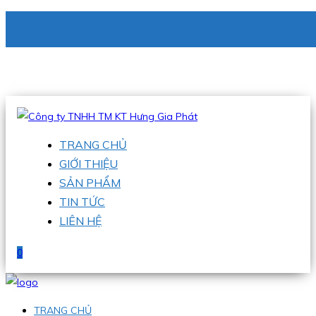
CÔNG TY TNHH TM KT HƯNG GIA PHÁT
Hotline
:
0938 336 079
Email
:
phu@hgpvietnam.com
TRANG CHỦ
GIỚI THIỆU
SẢN PHẨM
TIN TỨC
LIÊN HỆ
0
TRANG CHỦ