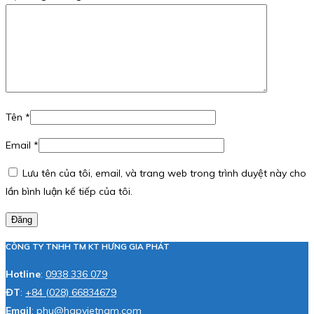
Tên
*
Email
*
Lưu tên của tôi, email, và trang web trong trình duyệt này cho
lần bình luận kế tiếp của tôi.
Đăng
CÔNG TY TNHH TM KT HƯNG GIA PHÁT
Hotline
:
0938 336 079
ĐT
:
+84 (028) 66834679
Email
:
phu@hgpvietnam.com