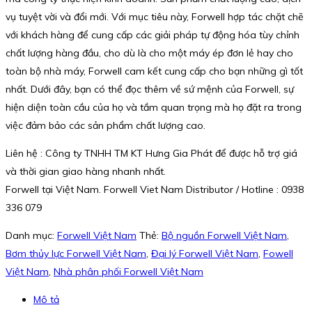
vụ tuyệt vời và đổi mới. Với mục tiêu này, Forwell hợp tác chặt chẽ
với khách hàng để cung cấp các giải pháp tự động hóa tùy chỉnh
chất lượng hàng đầu, cho dù là cho một máy ép đơn lẻ hay cho
toàn bộ nhà máy, Forwell cam kết cung cấp cho bạn những gì tốt
nhất. Dưới đây, bạn có thể đọc thêm về sứ mệnh của Forwell, sự
hiện diện toàn cầu của họ và tầm quan trọng mà họ đặt ra trong
việc đảm bảo các sản phẩm chất lượng cao.
Liên hệ : Công ty TNHH TM KT Hưng Gia Phát để được hỗ trợ giá
và thời gian giao hàng nhanh nhất.
Forwell tại Việt Nam. Forwell Viet Nam Distributor / Hotline : 0938
336 079
Danh mục:
Forwell Việt Nam
Thẻ:
Bộ nguồn Forwell Việt Nam
,
Bơm thủy lực Forwell Việt Nam
,
Đại lý Forwell Việt Nam
,
Fowell
Việt Nam
,
Nhà phân phối Forwell Việt Nam
Mô tả