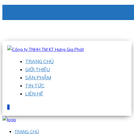
CÔNG TY TNHH TM KT HƯNG GIA PHÁT
Hotline
:
0938 336 079
Email
:
phu@hgpvietnam.com
TRANG CHỦ
GIỚI THIỆU
SẢN PHẨM
TIN TỨC
LIÊN HỆ
0
TRANG CHỦ