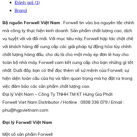
Đánh giá (1)
Brand
Bộ nguồn Forwell Việt Nam
. Forwell tin vào ba nguyên tắc chính
mà công ty thực hiện kinh doanh. Sản phẩm chất lượng cao, dịch
vụ tuyệt vời và đổi mới. Với mục tiêu này, Forwell hợp tác chặt chẽ
với khách hàng để cung cấp các giải pháp tự động hóa tùy chỉnh
chất lượng hàng đầu, cho dù là cho một máy ép đơn lẻ hay cho
toàn bộ nhà máy, Forwell cam kết cung cấp cho bạn những gì tốt
nhất. Dưới đây, bạn có thể đọc thêm về sứ mệnh của Forwell, sự
hiện diện toàn cầu của họ và tầm quan trọng mà họ đặt ra trong
việc đảm bảo các sản phẩm chất lượng cao.
Đại lý Việt Nam – Công Ty TNHH TM KT Hưng Gia Phát
Forwell Viet Nam Distributor / Hotline : 0938 336 079 / Email :
phu@hgpvietnam.com
Đại lý Forwell Việt Nam
Một số sản phẩm Forwell