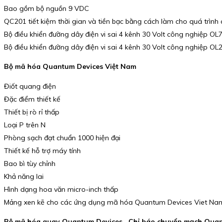
Bao gồm bộ nguồn 9 VDC
QC201 tiết kiệm thời gian và tiền bạc bằng cách làm cho quá trình 
Bộ điều khiển đường dây điện vi sai 4 kênh 30 Volt công nghiệp OL
Bộ điều khiển đường dây điện vi sai 4 kênh 30 Volt công nghiệp OL
Bộ mã hóa Quantum Devices Việt Nam
Điốt quang điện
Đặc điểm thiết kế
Thiết bị rò rỉ thấp
Loại P trên N
Phòng sạch đạt chuẩn 1000 hiện đại
Thiết kế hỗ trợ máy tính
Bao bì tùy chỉnh
Khả năng lai
Hình dạng hoa văn micro-inch thấp
Mảng xen kẽ cho các ứng dụng mã hóa Quantum Devices Viet Nam D
Bộ mã hóa quay Quantum Devices , Chỉ báo chuyển mạch Quant