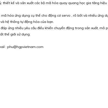
, thiết kế và sản xuất các bộ mã hóa quay quang học gia tăng hiệu
ộ mã hóa ứng dụng cụ thể cho động cơ servo , rô bốt và nhiều ứng dụ
ị và hệ thống tự động hóa của bạn.
đáp ứng nhiều yêu cầu điều khiển chuyển động trong sản xuất, mô ph
t thế giới sử dụng.
 Email : phu@hgpvietnam.com