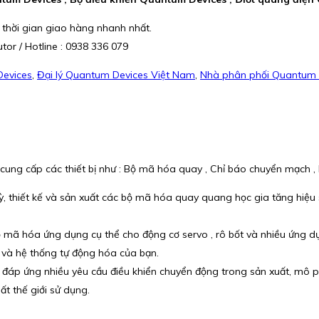
 thời gian giao hàng nhanh nhất.
or / Hotline : 0938 336 079
evices
,
Đại lý Quantum Devices Việt Nam
,
Nhà phân phối Quantum 
g cấp các thiết bị như : Bộ mã hóa quay , Chỉ báo chuyển mạch , B
, thiết kế và sản xuất các bộ mã hóa quay quang học gia tăng hiệu
ộ mã hóa ứng dụng cụ thể cho động cơ servo , rô bốt và nhiều ứng dụ
ị và hệ thống tự động hóa của bạn.
đáp ứng nhiều yêu cầu điều khiển chuyển động trong sản xuất, mô ph
t thế giới sử dụng.