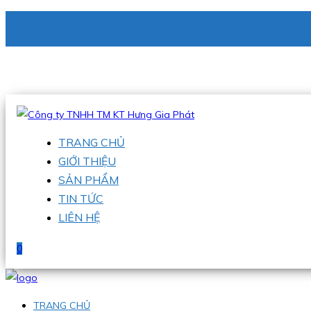
CÔNG TY TNHH TM KT HƯNG GIA PHÁT
Hotline
:
0938 336 079
Email
:
phu@hgpvietnam.com
TRANG CHỦ
GIỚI THIỆU
SẢN PHẨM
TIN TỨC
LIÊN HỆ
0
TRANG CHỦ