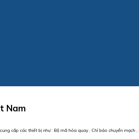
ệt Nam
g cấp các thiết bị như : Bộ mã hóa quay , Chỉ báo chuyển mạch , B