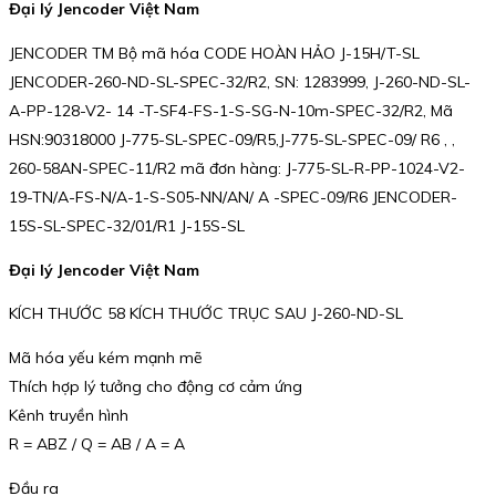
Đại lý Jencoder Việt Nam
JENCODER TM Bộ mã hóa CODE HOÀN HẢO J-15H/T-SL
JENCODER-260-ND-SL-SPEC-32/R2, SN: 1283999, J-260-ND-SL-
A-PP-128-V2- 14 -T-SF4-FS-1-S-SG-N-10m-SPEC-32/R2, Mã
HSN:90318000 J-775-SL-SPEC-09/R5,J-775-SL-SPEC-09/ R6 , ,
260-58AN-SPEC-11/R2 mã đơn hàng: J-775-SL-R-PP-1024-V2-
19-TN/A-FS-N/A-1-S-S05-NN/AN/ A -SPEC-09/R6 JENCODER-
15S-SL-SPEC-32/01/R1 J-15S-SL
Đại lý Jencoder Việt Nam
KÍCH THƯỚC 58 KÍCH THƯỚC TRỤC SAU J-260-ND-SL
Mã hóa yếu kém mạnh mẽ
Thích hợp lý tưởng cho động cơ cảm ứng
Kênh truyền hình
R = ABZ / Q = AB / A = A
Đầu ra