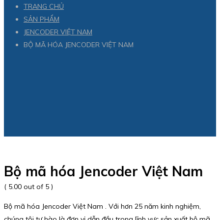
TRANG CHỦ
SẢN PHẨM
JENCODER VIỆT NAM
BỘ MÃ HÓA JENCODER VIỆT NAM
Bộ mã hóa Jencoder Việt Nam
( 5.00 out of 5 )
Bộ mã hóa Jencoder Việt Nam . Với hơn 25 năm kinh nghiệm,
chúng tôi tự hào là đơn vị dẫn đầu trong lĩnh vực sản xuất bộ mã