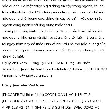
hóa quang. Là một chuyên gia đáng tin cậy trong ngành, chúng
tôi có thành tích đã được chứng minh trong việc cung cấp bộ mã
hóa quang chất lượng cao, đáng tin cậy và chính xác cho nhiều
ngành công nghiệp và ứng dụng khác nhau.
Khám phá trang web của chúng tôi để tìm hiểu thêm về bộ mã
hóa quang, khả năng và dịch vụ của chúng tôi. Liên hệ với chúng
tôi ngay hôm nay để thảo luận về nhu cầu bộ mã hóa quang của
bạn và trải nghiệm chuyên môn và chất lượng giúp chúng tôi trở
nên khác biệt.
Đại lý Việt Nam – Công Ty TNHH TM KT Hưng Gia Phát
Bộ mã hóa Jencoder Viet Nam Distributor / Hotline : 0938 336 079
/ Email : phu@hgpvietnam.com
Đại lý Jencoder Việt Nam
JENCODER TM Bộ mã hóa CODE HOÀN HẢO J-15H/T-SL
JENCODER-260-ND-SL-SPEC-32/R2, SN: 1283999, J-260-ND-SL-
A-PP-128-V2- 14 -T-SF4-FS-1-S-SG-N-10m-SPEC-32/R2, Mã