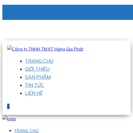
CÔNG TY TNHH TM KT HƯNG GIA PHÁT
Hotline
:
0938 336 079
Email
:
phu@hgpvietnam.com
TRANG CHỦ
GIỚI THIỆU
SẢN PHẨM
TIN TỨC
LIÊN HỆ
0
TRANG CHỦ