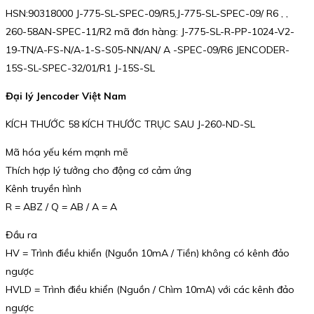
HSN:90318000 J-775-SL-SPEC-09/R5,J-775-SL-SPEC-09/ R6 , ,
260-58AN-SPEC-11/R2 mã đơn hàng: J-775-SL-R-PP-1024-V2-
19-TN/A-FS-N/A-1-S-S05-NN/AN/ A -SPEC-09/R6 JENCODER-
15S-SL-SPEC-32/01/R1 J-15S-SL
Đại lý Jencoder Việt Nam
KÍCH THƯỚC 58 KÍCH THƯỚC TRỤC SAU J-260-ND-SL
Mã hóa yếu kém mạnh mẽ
Thích hợp lý tưởng cho động cơ cảm ứng
Kênh truyền hình
R = ABZ / Q = AB / A = A
Đầu ra
HV = Trình điều khiển (Nguồn 10mA / Tiền) không có kênh đảo
ngược
HVLD = Trình điều khiển (Nguồn / Chìm 10mA) với các kênh đảo
ngược