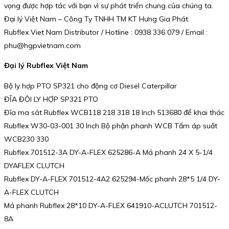
vọng được hợp tác với bạn vì sự phát triển chung của chúng ta.
Đại lý Việt Nam – Công Ty TNHH TM KT Hưng Gia Phát
Rubflex Viet Nam Distributor / Hotline : 0938 336 079 / Email :
phu@hgpvietnam.com
Đại lý Rubflex Việt Nam
Bộ ly hợp PTO SP321 cho động cơ Diesel Caterpillar
ĐĨA ĐÔI LY HỢP SP321 PTO
Đĩa ma sát Rubflex WCB118 218 318 18 Inch 513680 để khai thác
Rubflex W30-03-001 30 Inch Bộ phận phanh WCB Tấm áp suất
WCB230 330
Rubflex 701512-3A DY-A-FLEX 625286-A Má phanh 24 X 5-1/4
DYAFLEX CLUTCH
Rubflex DY-A-FLEX 701512-4A2 625294-Mốc phanh 28*5 1/4 DY-
A-FLEX CLUTCH
Má phanh Rubflex 28*10 DY-A-FLEX 641910-ACLUTCH 701512-
8A