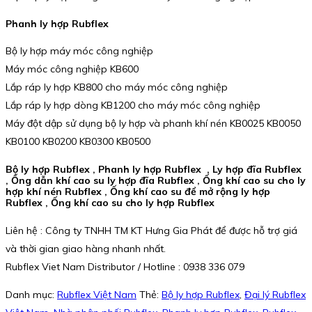
Phanh ly hợp Rubflex
Bộ ly hợp máy móc công nghiệp
Máy móc công nghiệp KB600
Lắp ráp ly hợp KB800 cho máy móc công nghiệp
Lắp ráp ly hợp dòng KB1200 cho máy móc công nghiệp
Máy đột dập sử dụng bộ ly hợp và phanh khí nén KB0025 KB0050
KB0100 KB0200 KB0300 KB0500
Bộ ly hợp Rubflex , Phanh ly hợp Rubflex , Ly hợp đĩa Rubflex
, Ống dẫn khí cao su ly hợp đĩa Rubflex , Ống khí cao su cho ly
hợp khí nén Rubflex , Ống khí cao su để mở rộng ly hợp
Rubflex , Ống khí cao su cho ly hợp Rubflex
Liên hệ : Công ty TNHH TM KT Hưng Gia Phát để được hỗ trợ giá
và thời gian giao hàng nhanh nhất.
Rubflex Viet Nam Distributor / Hotline : 0938 336 079
Danh mục:
Rubflex Việt Nam
Thẻ:
Bộ ly hợp Rubflex
,
Đại lý Rubflex