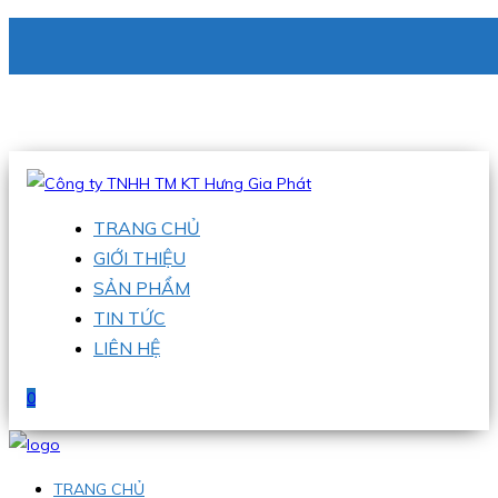
CÔNG TY TNHH TM KT HƯNG GIA PHÁT
Hotline
:
0938 336 079
Email
:
phu@hgpvietnam.com
TRANG CHỦ
GIỚI THIỆU
SẢN PHẨM
TIN TỨC
LIÊN HỆ
0
TRANG CHỦ