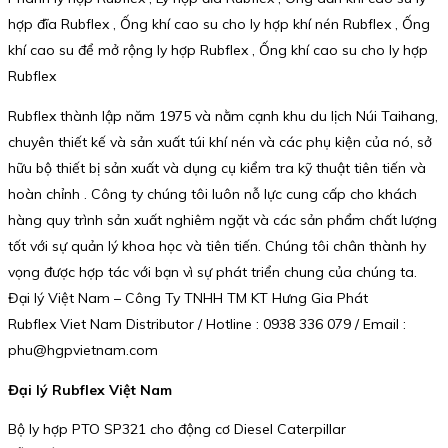
hợp đĩa Rubflex , Ống khí cao su cho ly hợp khí nén Rubflex , Ống
khí cao su để mở rộng ly hợp Rubflex , Ống khí cao su cho ly hợp
Rubflex
Rubflex thành lập năm 1975 và nằm cạnh khu du lịch Núi Taihang,
chuyên thiết kế và sản xuất túi khí nén và các phụ kiện của nó, sở
hữu bộ thiết bị sản xuất và dụng cụ kiểm tra kỹ thuật tiên tiến và
hoàn chỉnh . Công ty chúng tôi luôn nỗ lực cung cấp cho khách
hàng quy trình sản xuất nghiêm ngặt và các sản phẩm chất lượng
tốt với sự quản lý khoa học và tiên tiến. Chúng tôi chân thành hy
vọng được hợp tác với bạn vì sự phát triển chung của chúng ta.
Đại lý Việt Nam – Công Ty TNHH TM KT Hưng Gia Phát
Rubflex Viet Nam Distributor / Hotline : 0938 336 079 / Email :
phu@hgpvietnam.com
Đại lý Rubflex Việt Nam
Bộ ly hợp PTO SP321 cho động cơ Diesel Caterpillar