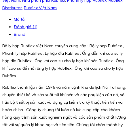
Việt Nam
,
Nhà phân phối Rubflex
,
Phanh ly hợp Rubflex
,
Rubflex
Distributor
,
Rubflex Việt Nam
Mô tả
Đánh giá (1)
Brand
Bộ ly hợp Rubflex Việt Nam chuyên cung cấp : Bộ ly hợp Rubflex ,
Phanh ly hợp Rubflex , Ly hợp đĩa Rubflex , Ống dẫn khí cao su ly
hợp đĩa Rubflex , Ống khí cao su cho ly hợp khí nén Rubflex , Ống
khí cao su để mở rộng ly hợp Rubflex , Ống khí cao su cho ly hợp
Rubflex
Rubflex thành lập năm 1975 và nằm cạnh khu du lịch Núi Taihang,
chuyên thiết kế và sản xuất túi khí nén và các phụ kiện của nó, sở
hữu bộ thiết bị sản xuất và dụng cụ kiểm tra kỹ thuật tiên tiến và
hoàn chỉnh . Công ty chúng tôi luôn nỗ lực cung cấp cho khách
hàng quy trình sản xuất nghiêm ngặt và các sản phẩm chất lượng
tốt với sự quản lý khoa học và tiên tiến. Chúng tôi chân thành hy