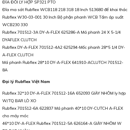
ĐĨA ĐÔI LY HỢP SP321 PTO
Đĩa ma sát Rubflex WCB118 218 318 18 Inch 513680 để khai thác
Rubflex W30-03-001 30 Inch Bộ phận phanh WCB Tấm áp suất
WCB230 330
Rubflex 701512-3A DY-A-FLEX 625286-A Má phanh 24 X 5-1/4
DYAFLEX CLUTCH
Rubflex DY-A-FLEX 701512-4A2 625294-Mốc phanh 28*5 1/4 DY-
A-FLEX CLUTCH
Má phanh Rubflex 28*10 DY-A-FLEX 641910-ACLUTCH 701512-
8A
Đại lý Rubflex Việt Nam
Rubflex 32*10 DY-A-FLEX 701512-16A 652093 GIÀY NHÔM ly hợp
W/TQ BAR LÒ XO
Rubflex 701512-6A 622837 Má phanh 40*10 DY-CUTCH A-FLEX
cho máy móc
46*10 DY-A-FLEX Rubflex 701512-5A 626164-A GIÀY NHÔM W