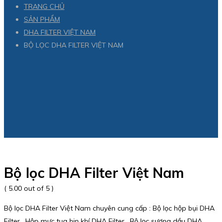
TRANG CHỦ
SẢN PHẨM
DHA FILTER VIỆT NAM
BỘ LỌC DHA FILTER VIỆT NAM
Bộ lọc DHA Filter Việt Nam
( 5.00 out of 5 )
Bộ lọc DHA Filter Việt Nam chuyên cung cấp : Bộ lọc hộp bụi DHA
Filter , Hộp mực tua bin khí DHA Filter , Bộ lọc sương dầu DHA