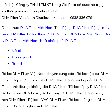
Liên hệ : Công ty TNHH TM KT Hưng Gia Phát để được hỗ trợ giá
và thời gian giao hàng nhanh nhất.
DHA Filter Viet Nam Distributor / Hotline : 0938 336 079
Danh mục:
DHA Filter Việt Nam
Thẻ:
Bộ lọc DHA Filter
,
Bộ lọc máy
nén DHA Filter
,
Bộ lọc thủy lực DHA Filter
,
DHA Filter Việt Nam
,
Đại
lý DHA Filter Việt Nam
,
Nhà phân phối DHA Filter
Mô tả
Đánh giá (1)
Brand
Bộ lọc DHA Filter Việt Nam chuyên cung cấp : Bộ lọc hộp bụi DHA
Filter , Hộp mực tua bin khí DHA Filter , Bộ lọc sương dầu DHA
Filter , Vật liệu lọc không dệt DHA Filter , Túi lọc xếp ly DHA Filter ,
Bộ lọc Laser DHA Filter , Bộ lọc thủy lực DHA Filter , Bộ lọc máy
nén DHA Filter , Bộ lọc HVAC DHA Filter , Bộ lọc buồng sơn DHA
Filter , Bộ lọc Baghouse DHA Filter