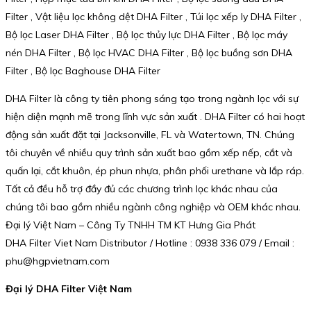
Filter , Vật liệu lọc không dệt DHA Filter , Túi lọc xếp ly DHA Filter ,
Bộ lọc Laser DHA Filter , Bộ lọc thủy lực DHA Filter , Bộ lọc máy
nén DHA Filter , Bộ lọc HVAC DHA Filter , Bộ lọc buồng sơn DHA
Filter , Bộ lọc Baghouse DHA Filter
DHA Filter là công ty tiên phong sáng tạo trong ngành lọc với sự
hiện diện mạnh mẽ trong lĩnh vực sản xuất . DHA Filter có hai hoạt
động sản xuất đặt tại Jacksonville, FL và Watertown, TN. Chúng
tôi chuyên về nhiều quy trình sản xuất bao gồm xếp nếp, cắt và
quấn lại, cắt khuôn, ép phun nhựa, phân phối urethane và lắp ráp.
Tất cả đều hỗ trợ đầy đủ các chương trình lọc khác nhau của
chúng tôi bao gồm nhiều ngành công nghiệp và OEM khác nhau.
Đại lý Việt Nam – Công Ty TNHH TM KT Hưng Gia Phát
DHA Filter Viet Nam Distributor / Hotline : 0938 336 079 / Email :
phu@hgpvietnam.com
Đại lý DHA Filter Việt Nam