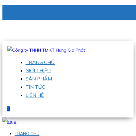
CÔNG TY TNHH TM KT HƯNG GIA PHÁT
Hotline
:
0938 336 079
Email
:
phu@hgpvietnam.com
TRANG CHỦ
GIỚI THIỆU
SẢN PHẨM
TIN TỨC
LIÊN HỆ
0
TRANG CHỦ