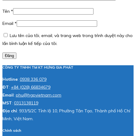
Tên
*
Email
*
Lưu tên của tôi, email, và trang web trong trình duyệt này cho
lần bình luận kế tiếp của tôi.
Đăng
CÔNG TY TNHH TM KT HƯNG GIA PHÁT
Hotline
:
0938 336 079
ĐT
:
+84 (028) 66834679
Email
:
phu@hgpvietnam.com
MST
:
0313138119
Địa chỉ
: 933/5/2C Tỉnh lộ 10, Phường Tân Tạo, Thành phố Hồ Chí
Minh, Việt Nam.
Chính sách