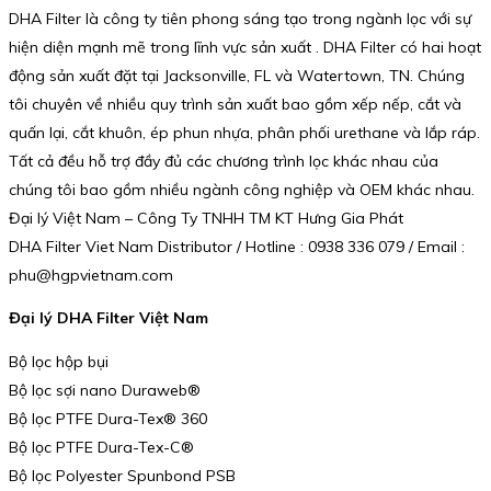
DHA Filter là công ty tiên phong sáng tạo trong ngành lọc với sự
hiện diện mạnh mẽ trong lĩnh vực sản xuất . DHA Filter có hai hoạt
động sản xuất đặt tại Jacksonville, FL và Watertown, TN. Chúng
tôi chuyên về nhiều quy trình sản xuất bao gồm xếp nếp, cắt và
quấn lại, cắt khuôn, ép phun nhựa, phân phối urethane và lắp ráp.
Tất cả đều hỗ trợ đầy đủ các chương trình lọc khác nhau của
chúng tôi bao gồm nhiều ngành công nghiệp và OEM khác nhau.
Đại lý Việt Nam – Công Ty TNHH TM KT Hưng Gia Phát
DHA Filter Viet Nam Distributor / Hotline : 0938 336 079 / Email :
phu@hgpvietnam.com
Đại lý DHA Filter Việt Nam
Bộ lọc hộp bụi
Bộ lọc sợi nano Duraweb®
Bộ lọc PTFE Dura-Tex® 360
Bộ lọc PTFE Dura-Tex-C®
Bộ lọc Polyester Spunbond PSB