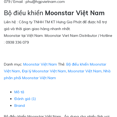
079 / Email : phu@hgpvietnam.com
Bộ điều khiển
Moonstar Việt Nam
Liên hệ : Công ty TNHH TM KT Hưng Gia Phát để được hỗ trợ
giá và thời gian giao hàng nhanh nhất.
Moonstar tại Việt Nam. Moonstar Viet Nam Distributor / Hotline
: 0938 336 079
Danh mục:
Moonstar Việt Nam
Thẻ:
Bộ điều khiển Moonstar
Việt Nam
,
Đại lý Moonstar Việt Nam
,
Moonstar Việt Nam
,
Nhà
phân phối Moonstar Việt Nam
Mô tả
Đánh giá (1)
Brand
Bộ điều khiển Moonstar Việt Nam . Áp dụng cho nhiều lĩnh vực