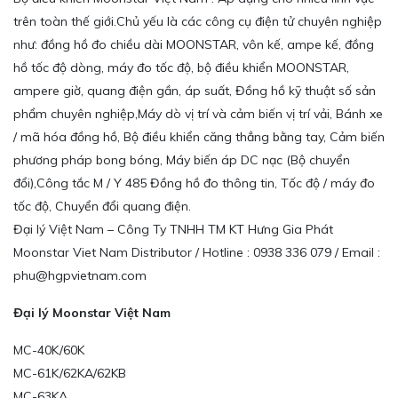
trên toàn thế giới.Chủ yếu là các công cụ điện tử chuyên nghiệp
như: đồng hồ đo chiều dài MOONSTAR, vôn kế, ampe kế, đồng
hồ tốc độ dòng, máy đo tốc độ, bộ điều khiển MOONSTAR,
ampere giờ, quang điện gần, áp suất, Đồng hồ kỹ thuật số sản
phẩm chuyên nghiệp,Máy dò vị trí và cảm biến vị trí vải, Bánh xe
/ mã hóa đồng hồ, Bộ điều khiển căng thẳng bằng tay, Cảm biến
phương pháp bong bóng, Máy biến áp DC nạc (Bộ chuyển
đổi),Công tắc M / Y 485 Đồng hồ đo thông tin, Tốc độ / máy đo
tốc độ, Chuyển đổi quang điện.
Đại lý Việt Nam – Công Ty TNHH TM KT Hưng Gia Phát
Moonstar Viet Nam Distributor / Hotline : 0938 336 079 / Email :
phu@hgpvietnam.com
Đại lý Moonstar Việt Nam
MC-40K/60K
MC-61K/62KA/62KB
MC-63KA