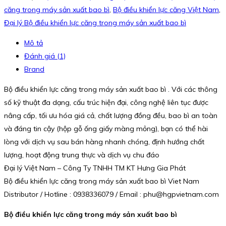
căng trong máy sản xuất bao bì
,
Bộ điều khiển lực căng Việt Nam
,
Đại lý Bộ điều khiển lực căng trong máy sản xuất bao bì
Mô tả
Đánh giá (1)
Brand
Bộ điều khiển lực căng trong máy sản xuất bao bì . Với các thông
số kỹ thuật đa dạng, cấu trúc hiện đại, công nghệ liên tục được
nâng cấp, tối ưu hóa giá cả, chất lượng đồng đều, bao bì an toàn
và đáng tin cậy (hộp gỗ ống giấy màng mỏng), bạn có thể hài
lòng với dịch vụ sau bán hàng nhanh chóng, định hướng chất
lượng, hoạt động trung thực và dịch vụ chu đáo
Đại lý Việt Nam – Công Ty TNHH TM KT Hưng Gia Phát
Bộ điều khiển lực căng trong máy sản xuất bao bì Viet Nam
Distributor / Hotline : 0938336079 / Email : phu@hgpvietnam.com
Bộ điều khiển lực căng trong máy sản xuất bao bì