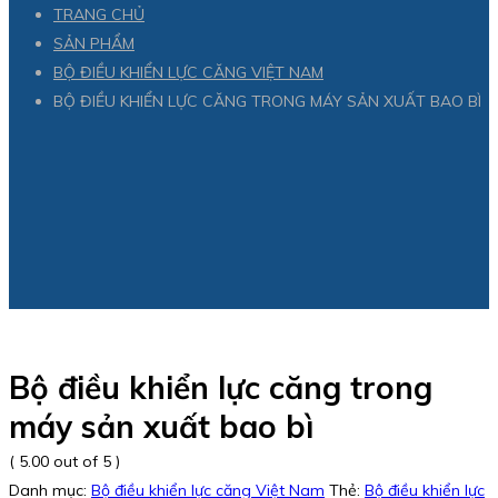
TRANG CHỦ
SẢN PHẨM
BỘ ĐIỀU KHIỂN LỰC CĂNG VIỆT NAM
BỘ ĐIỀU KHIỂN LỰC CĂNG TRONG MÁY SẢN XUẤT BAO BÌ
Bộ điều khiển lực căng trong
máy sản xuất bao bì
( 5.00 out of 5 )
Danh mục:
Bộ điều khiển lực căng Việt Nam
Thẻ:
Bộ điều khiển lực