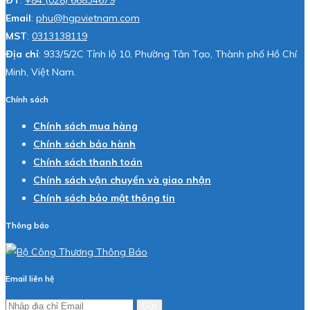
ĐT
:
+84 (028) 66834679
Email
:
phu@hgpvietnam.com
MST
:
0313138119
Địa chỉ
: 933/5/2C Tỉnh lộ 10, Phường Tân Tạo, Thành phố Hồ Chí
Minh, Việt Nam.
Chính sách
Chính sách mua hàng
Chính sách bảo hành
Chính sách thanh toán
Chính sách vận chuyển và giao nhận
Chính sách bảo mật thông tin
Thông báo
Email liên hệ
Gửi