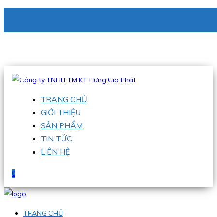
CÔNG TY TNHH TM KT HƯNG GIA PHÁT
Hotline
:
0938 336 079
Email
:
phu@hgpvietnam.com
TRANG CHỦ
GIỚI THIỆU
SẢN PHẨM
TIN TỨC
LIÊN HỆ
0
TRANG CHỦ