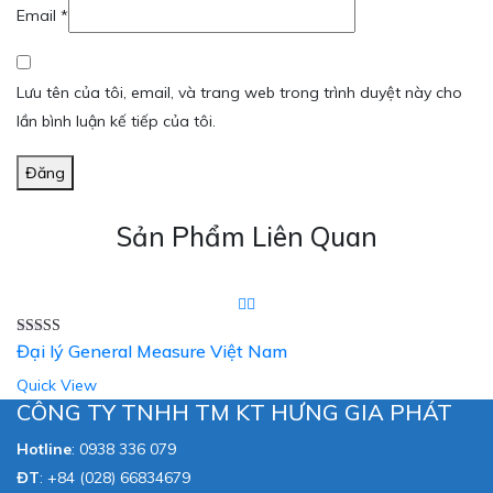
Email
*
Lưu tên của tôi, email, và trang web trong trình duyệt này cho
lần bình luận kế tiếp của tôi.
Đăng
Sản Phẩm Liên Quan
Được xếp
Đại lý General Measure Việt Nam
hạng
5.00
5
sao
Quick View
CÔNG TY TNHH TM KT HƯNG GIA PHÁT
Hotline
:
0938 336 079
ĐT
:
+84 (028) 66834679