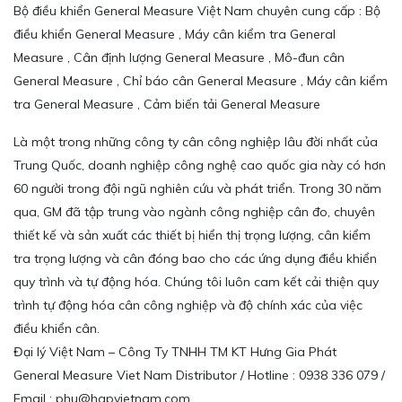
Bộ điều khiển General Measure Việt Nam chuyên cung cấp : Bộ
điều khiển General Measure , Máy cân kiểm tra General
Measure , Cân định lượng General Measure , Mô-đun cân
General Measure , Chỉ báo cân General Measure , Máy cân kiểm
tra General Measure , Cảm biến tải General Measure
Là một trong những công ty cân công nghiệp lâu đời nhất của
Trung Quốc, doanh nghiệp công nghệ cao quốc gia này có hơn
60 người trong đội ngũ nghiên cứu và phát triển. Trong 30 năm
qua, GM đã tập trung vào ngành công nghiệp cân đo, chuyên
thiết kế và sản xuất các thiết bị hiển thị trọng lượng, cân kiểm
tra trọng lượng và cân đóng bao cho các ứng dụng điều khiển
quy trình và tự động hóa. Chúng tôi luôn cam kết cải thiện quy
trình tự động hóa cân công nghiệp và độ chính xác của việc
điều khiển cân.
Đại lý Việt Nam – Công Ty TNHH TM KT Hưng Gia Phát
General Measure Viet Nam Distributor / Hotline : 0938 336 079 /
Email : phu@hgpvietnam.com