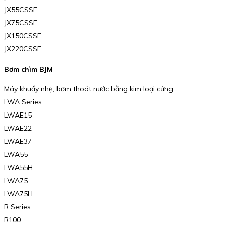
JX55CSSF
JX75CSSF
JX150CSSF
JX220CSSF
Bơm chìm BJM
Máy khuấy nhẹ, bơm thoát nước bằng kim loại cứng
LWA Series
LWAE15
LWAE22
LWAE37
LWA55
LWA55H
LWA75
LWA75H
R Series
R100