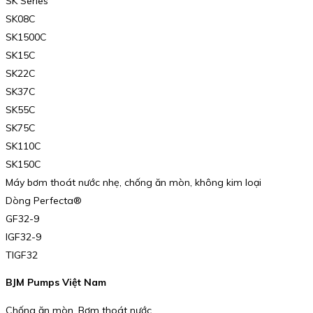
SK Series
SK08C
SK1500C
SK15C
SK22C
SK37C
SK55C
SK75C
SK110C
SK150C
Máy bơm thoát nước nhẹ, chống ăn mòn, không kim loại
Dòng Perfecta®
GF32-9
IGF32-9
TIGF32
BJM Pumps Việt Nam
Chống ăn mòn, Bơm thoát nước