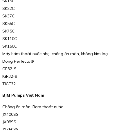
SK15C
SK22C
SK37C
SK55C
SK75C
SK110C
SK150C
Máy bơm thoát nước nhẹ, chống ăn mòn, không kim loại
Dòng Perfecta®
GF32-9
IGF32-9
TIGF32
BJM Pumps Việt Nam
Chống ăn mòn, Bơm thoát nước
JX400SS
JX08SS
JX750SS