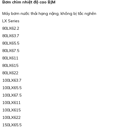
Bơm chìm nhiệt độ cao BJM
Máy bơm nước thải hạng nặng, không bị tắc nghẽn
LX Series
80LX62.2
80LX63.7
80LX65.5
80LX67.5
80LX611
80LX615
80LX622
100LX63.7
100LX65.5
100LX67.5
100LX611
100LX615
100LX622
150LX65.5