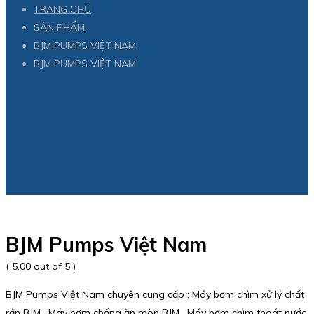
TRANG CHỦ
SẢN PHẨM
BJM PUMPS VIỆT NAM
BJM PUMPS VIỆT NAM
BJM Pumps Việt Nam
( 5.00 out of 5 )
BJM Pumps Việt Nam chuyên cung cấp : Máy bơm chìm xử lý chất
rắn BJM , Máy bơm chống ăn mòn BJM , Máy bơm chìm thoát nước