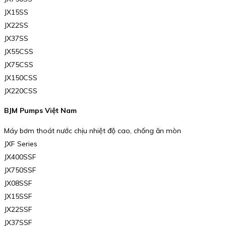
JX15SS
JX22SS
JX37SS
JX55CSS
JX75CSS
JX150CSS
JX220CSS
BJM Pumps Việt Nam
Máy bơm thoát nước chịu nhiệt độ cao, chống ăn mòn
JXF Series
JX400SSF
JX750SSF
JX08SSF
JX15SSF
JX22SSF
JX37SSF