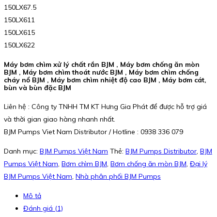
150LX67.5
150LX611
150LX615
150LX622
Máy bơm chìm xử lý chất rắn BJM , Máy bơm chống ăn mòn
BJM , Máy bơm chìm thoát nước BJM , Máy bơm chìm chống
cháy nổ BJM , Máy bơm chìm nhiệt độ cao BJM , Máy bơm cát,
bùn và bùn đặc BJM
Liên hệ : Công ty TNHH TM KT Hưng Gia Phát để được hỗ trợ giá
và thời gian giao hàng nhanh nhất.
BJM Pumps Viet Nam Distributor / Hotline : 0938 336 079
Danh mục:
BJM Pumps Việt Nam
Thẻ:
BJM Pumps Distributor
,
BJM
Pumps Việt Nam
,
Bơm chìm BJM
,
Bơm chống ăn mòn BJM
,
Đại lý
BJM Pumps Việt Nam
,
Nhà phân phối BJM Pumps
Mô tả
Đánh giá (1)