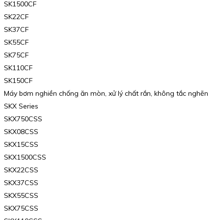
SK1500CF
SK22CF
SK37CF
SK55CF
SK75CF
SK110CF
SK150CF
Máy bơm nghiền chống ăn mòn, xử lý chất rắn, không tắc nghẽn
SKX Series
SKX750CSS
SKX08CSS
SKX15CSS
SKX1500CSS
SKX22CSS
SKX37CSS
SKX55CSS
SKX75CSS