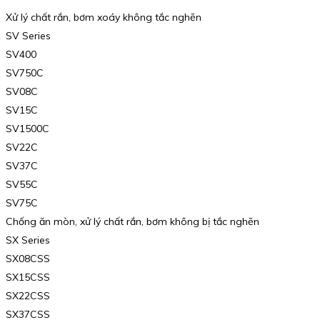
Xử lý chất rắn, bơm xoáy không tắc nghẽn
SV Series
SV400
SV750C
SV08C
SV15C
SV1500C
SV22C
SV37C
SV55C
SV75C
Chống ăn mòn, xử lý chất rắn, bơm không bị tắc nghẽn
SX Series
SX08CSS
SX15CSS
SX22CSS
SX37CSS