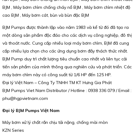
BJM , Máy bơm chìm chống cháy nổ BJM , Máy bơm chìm nhiệt độ
cao BJM , Máy bơm cát, bùn và bùn đặc BJM
BJM Pumps được thành lập vào năm 1983 và kể từ đó đã tạo ra
một dòng sản phẩm độc đáo cho các dịch vụ công nghiệp, đô thị
và thoát nước. Cung cấp nhiều loại máy bơm chìm, BJM đã cung
cấp nhiều lựa chọn cho các ứng dụng bơm đầy thách thức nhất.
BJM Pump duy trì chất lượng tiêu chuẩn cao nhất và liên tục cải
tiến sản phẩm của mình thông qua nghiên cứu và phát triển. Các
máy bơm chìm này có công suất từ 1/6 HP đến 125 HP.
Đại lý Việt Nam – Công Ty TNHH TM KT Hưng Gia Phát
BJM Pumps Viet Nam Distributor / Hotline : 0938 336 079 / Email :
phu@hgpvietnam.com
Đại lý BJM Pumps Việt Nam
Máy bơm xử lý chất rắn chịu tải nặng, chống mài mòn
KZN Series