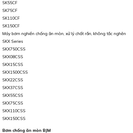
SK55CF
SK75CF
SK110CF
SK150CF
Máy bơm nghiền chống ăn mòn, xử lý chất rắn, không tắc nghẽn
SKX Series
SKX750CSS
SKX08CSS
SKX15CSS
SKX1500CSS
SKX22CSS
SKX37CSS
SKX55CSS
SKX75CSS
SKX110CSS
SKX150CSS
Bơm chống ăn mòn BJM