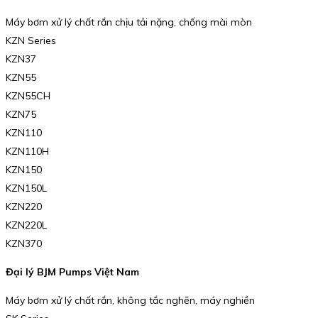
Máy bơm xử lý chất rắn chịu tải nặng, chống mài mòn
KZN Series
KZN37
KZN55
KZN55CH
KZN75
KZN110
KZN110H
KZN150
KZN150L
KZN220
KZN220L
KZN370
Đại lý BJM Pumps Việt Nam
Máy bơm xử lý chất rắn, không tắc nghẽn, máy nghiền