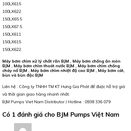
100LX615
100LX622
150LX65.5
150LX67.5
150LX611
150LX615
150LX622
Máy bơm chìm xử lý chất rắn BJM , Máy bơm chống ăn mòn
BJM , Máy bơm chìm thoát nước BJM , Máy bơm chìm chống
cháy nổ BJM , Máy bơm chìm nhiệt độ cao BJM , Máy bơm cát,
bùn và bùn đặc BJM
Liên hệ : Công ty TNHH TM KT Hưng Gia Phát để được hỗ trợ giá
và thời gian giao hàng nhanh nhất.
BJM Pumps Viet Nam Distributor / Hotline : 0938 336 079
Có 1 đánh giá cho
BJM Pumps Việt Nam