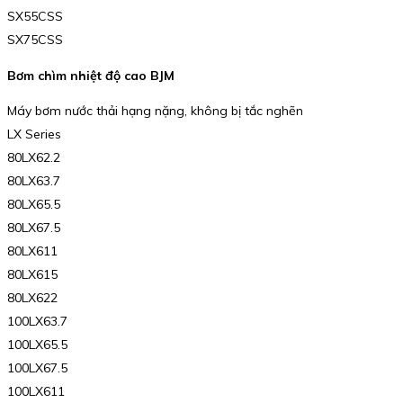
SX55CSS
SX75CSS
Bơm chìm nhiệt độ cao BJM
Máy bơm nước thải hạng nặng, không bị tắc nghẽn
LX Series
80LX62.2
80LX63.7
80LX65.5
80LX67.5
80LX611
80LX615
80LX622
100LX63.7
100LX65.5
100LX67.5
100LX611