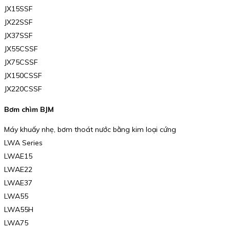
JX15SSF
JX22SSF
JX37SSF
JX55CSSF
JX75CSSF
JX150CSSF
JX220CSSF
Bơm chìm BJM
Máy khuấy nhẹ, bơm thoát nước bằng kim loại cứng
LWA Series
LWAE15
LWAE22
LWAE37
LWA55
LWA55H
LWA75