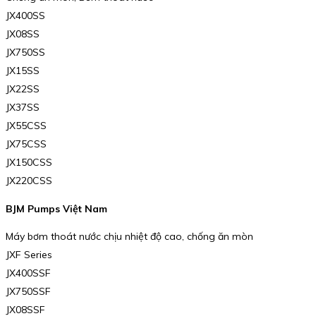
JX400SS
JX08SS
JX750SS
JX15SS
JX22SS
JX37SS
JX55CSS
JX75CSS
JX150CSS
JX220CSS
BJM Pumps Việt Nam
Máy bơm thoát nước chịu nhiệt độ cao, chống ăn mòn
JXF Series
JX400SSF
JX750SSF
JX08SSF