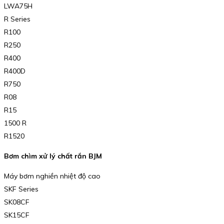
LWA75H
R Series
R100
R250
R400
R400D
R750
R08
R15
1500 R
R1520
Bơm chìm xử lý chất rắn BJM
Máy bơm nghiền nhiệt độ cao
SKF Series
SK08CF
SK15CF