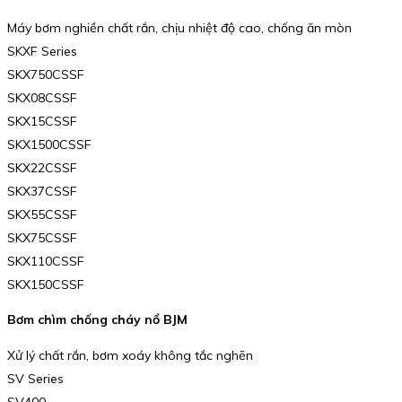
Máy bơm nghiền chất rắn, chịu nhiệt độ cao, chống ăn mòn
SKXF Series
SKX750CSSF
SKX08CSSF
SKX15CSSF
SKX1500CSSF
SKX22CSSF
SKX37CSSF
SKX55CSSF
SKX75CSSF
SKX110CSSF
SKX150CSSF
Bơm chìm chống cháy nổ BJM
Xử lý chất rắn, bơm xoáy không tắc nghẽn
SV Series
SV400