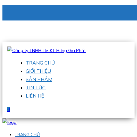
CÔNG TY TNHH TM KT HƯNG GIA PHÁT
Hotline
:
0938 336 079
Email
:
phu@hgpvietnam.com
TRANG CHỦ
GIỚI THIỆU
SẢN PHẨM
TIN TỨC
LIÊN HỆ
0
TRANG CHỦ