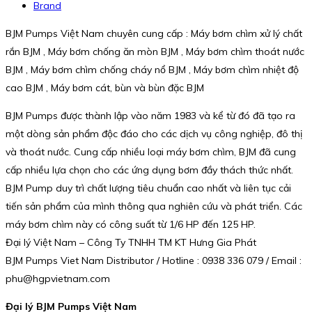
Brand
BJM Pumps Việt Nam chuyên cung cấp : Máy bơm chìm xử lý chất
rắn BJM , Máy bơm chống ăn mòn BJM , Máy bơm chìm thoát nước
BJM , Máy bơm chìm chống cháy nổ BJM , Máy bơm chìm nhiệt độ
cao BJM , Máy bơm cát, bùn và bùn đặc BJM
BJM Pumps được thành lập vào năm 1983 và kể từ đó đã tạo ra
một dòng sản phẩm độc đáo cho các dịch vụ công nghiệp, đô thị
và thoát nước. Cung cấp nhiều loại máy bơm chìm, BJM đã cung
cấp nhiều lựa chọn cho các ứng dụng bơm đầy thách thức nhất.
BJM Pump duy trì chất lượng tiêu chuẩn cao nhất và liên tục cải
tiến sản phẩm của mình thông qua nghiên cứu và phát triển. Các
máy bơm chìm này có công suất từ 1/6 HP đến 125 HP.
Đại lý Việt Nam – Công Ty TNHH TM KT Hưng Gia Phát
BJM Pumps Viet Nam Distributor / Hotline : 0938 336 079 / Email :
phu@hgpvietnam.com
Đại lý BJM Pumps Việt Nam