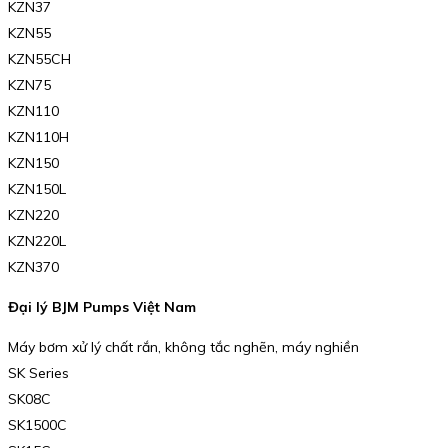
KZN37
KZN55
KZN55CH
KZN75
KZN110
KZN110H
KZN150
KZN150L
KZN220
KZN220L
KZN370
Đại lý BJM Pumps Việt Nam
Máy bơm xử lý chất rắn, không tắc nghẽn, máy nghiền
SK Series
SK08C
SK1500C