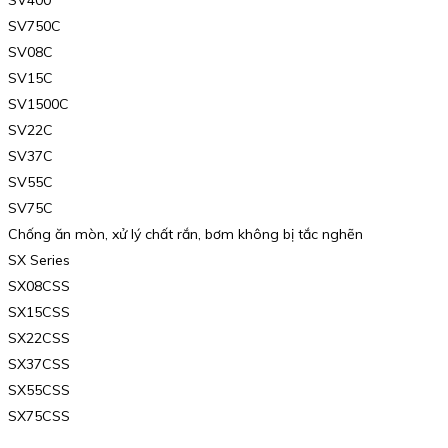
SV750C
SV08C
SV15C
SV1500C
SV22C
SV37C
SV55C
SV75C
Chống ăn mòn, xử lý chất rắn, bơm không bị tắc nghẽn
SX Series
SX08CSS
SX15CSS
SX22CSS
SX37CSS
SX55CSS
SX75CSS