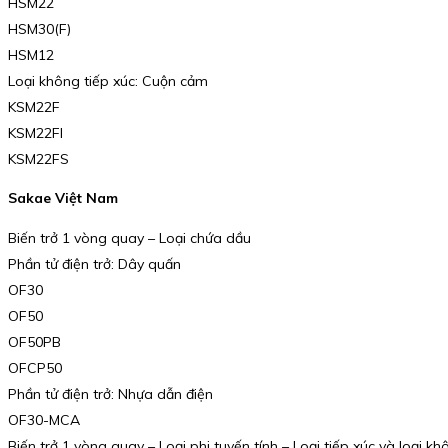
HSM22
HSM30(F)
HSM12
Loại không tiếp xúc: Cuộn cảm
KSM22F
KSM22FI
KSM22FS
Sakae Việt Nam
Biến trở 1 vòng quay – Loại chứa dầu
Phần tử điện trở: Dây quấn
OF30
OF50
OF50PB
OFCP50
Phần tử điện trở: Nhựa dẫn điện
OF30-MCA
Biến trở 1 vòng quay – Loại phi tuyến tính – Loại tiếp xúc và loại kh