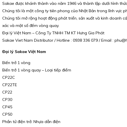
Sakae được khánh thành vào năm 1946 và thành lập dưới hình thứ
Chúng tôi là một công ty tiên phong của Nhật Bản trong lĩnh vực phá
Chúng tôi mở rộng hoạt động phát triển, sản xuất và kinh doanh các 
xác và mặt số đếm vòng quay.
Đại lý Việt Nam – Công Ty TNHH TM KT Hưng Gia Phát
Sakae Viet Nam Distributor / Hotline : 0938 336 079 / Email : ph
Đại lý Sakae Việt Nam
Biến trở 1 vòng
Biến trở 1 vòng quay – Loại tiếp điểm
CP22C
CP22TE
CP22
CP30
CP45
CP50
Phần tử điện trở: Nhựa dẫn điện