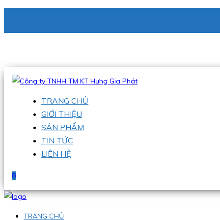
CÔNG TY TNHH TM KT HƯNG GIA PHÁT
Hotline
:
0938 336 079
Email
:
phu@hgpvietnam.com
TRANG CHỦ
GIỚI THIỆU
SẢN PHẨM
TIN TỨC
LIÊN HỆ
0
TRANG CHỦ