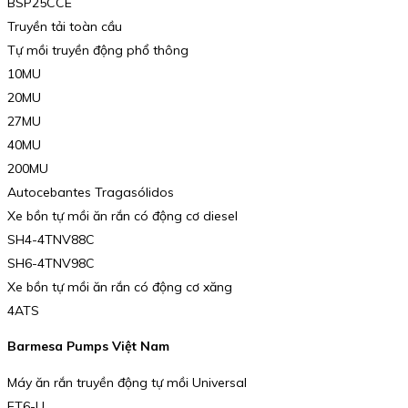
BSP25CCE
Truyền tải toàn cầu
Tự mồi truyền động phổ thông
10MU
20MU
27MU
40MU
200MU
Autocebantes Tragasólidos
Xe bồn tự mồi ăn rắn có động cơ diesel
SH4-4TNV88C
SH6-4TNV98C
Xe bồn tự mồi ăn rắn có động cơ xăng
4ATS
Barmesa Pumps Việt Nam
Máy ăn rắn truyền động tự mồi Universal
ET6-U