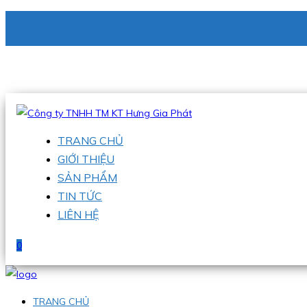
CÔNG TY TNHH TM KT HƯNG GIA PHÁT
Hotline
:
0938 336 079
Email
:
phu@hgpvietnam.com
TRANG CHỦ
GIỚI THIỆU
SẢN PHẨM
TIN TỨC
LIÊN HỆ
0
TRANG CHỦ