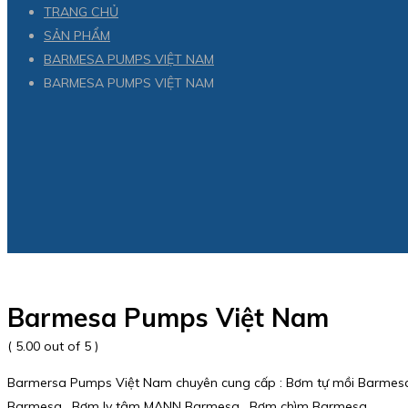
TRANG CHỦ
SẢN PHẨM
BARMESA PUMPS VIỆT NAM
BARMESA PUMPS VIỆT NAM
Barmesa Pumps Việt Nam
( 5.00 out of 5 )
Barmersa Pumps Việt Nam chuyên cung cấp : Bơm tự mồi Barmesa ,
Barmesa , Bơm ly tâm MANN Barmesa , Bơm chìm Barmesa