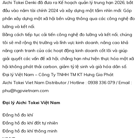
Aichi Tokei Denki đã đưa ra Kế hoạch quản lý trung hạn 2026, bắt
đầu vào năm tài chính 2024 và xây dựng một tầm nhìn mới: Góp
phần xây dựng một xã hội bền vững thông qua các công nghệ đo
lường và kết nối.
Bằng cách tiếp tục cải tiến công nghệ đo lường và kết nối, chúng
tôi sẽ mở rộng thị trường và lĩnh vực kinh doanh, nâng cao khả
năng cạnh tranh của các hoạt động kinh doanh cốt lõi và giúp
giải quyết các vấn đề xã hội, chẳng hạn như hiện thực hóa một xã
hội không phát thải carbon, giảm tỷ lệ sinh và già hóa dân số.
Đại lý Việt Nam – Công Ty TNHH TM KT Hưng Gia Phát
Aichi Tokei Viet Nam Distributor / Hotline : 0938 336 079 / Email :
phu@hgpvietnam.com
Đại lý Aichi Tokei Việt Nam
Đồng hồ đo khí
Đồng hồ đo khí đốt tự nhiên
Đồng hồ đo khí thông minh