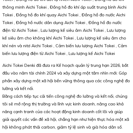
thông minh Aichi Tokei , Đồng hồ đo khí áp suất trung bình Aichi
Tokei , Đồng hồ đo khí quay Aichi Tokei , Đồng hồ đo nước Aichi
Tokei , Đồng hồ nước dân dụng Aichi Tokei , Đồng hồ đo nước
điện từ Aichi Tokei , Lưu lượng kế siêu âm Aichi Tokei , Lưu lượng
kế siêu âm cho không khí Aichi Tokei , Lưu lượng kế siêu âm cho
khí nén và nitơ Aichi Tokei , Cảm biến lưu lượng Aichi Tokei , Cảm
biến lưu lượng điện từ Aichi Tokei , Lưu lượng kế Aichi Tokei
Aichi Tokei Denki đã đưa ra Kế hoạch quản lý trung hạn 2026, bắt
đầu vào năm tài chính 2024 và xây dựng một tầm nhìn mới: Góp
phần xây dựng một xã hội bền vững thông qua các công nghệ đo
lường và kết nối.
Bằng cách tiếp tục cải tiến công nghệ đo lường và kết nối, chúng
tôi sẽ mở rộng thị trường và lĩnh vực kinh doanh, nâng cao khả
năng cạnh tranh của các hoạt động kinh doanh cốt lõi và giúp
giải quyết các vấn đề xã hội, chẳng hạn như hiện thực hóa một xã
hội không phát thải carbon, giảm tỷ lệ sinh và già hóa dân số.