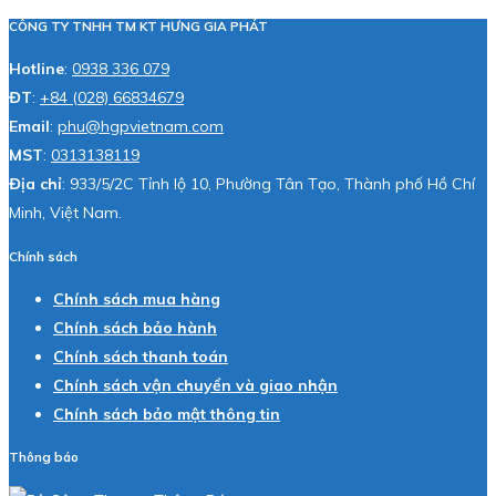
CÔNG TY TNHH TM KT HƯNG GIA PHÁT
Hotline
:
0938 336 079
ĐT
:
+84 (028) 66834679
Email
:
phu@hgpvietnam.com
MST
:
0313138119
Địa chỉ
: 933/5/2C Tỉnh lộ 10, Phường Tân Tạo, Thành phố Hồ Chí
Minh, Việt Nam.
Chính sách
Chính sách mua hàng
Chính sách bảo hành
Chính sách thanh toán
Chính sách vận chuyển và giao nhận
Chính sách bảo mật thông tin
Thông báo