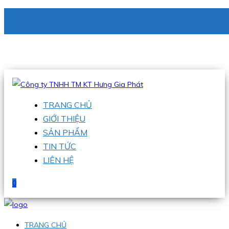
CÔNG TY TNHH TM KT HƯNG GIA PHÁT
Hotline
:
0938 336 079
Email
:
phu@hgpvietnam.com
TRANG CHỦ
GIỚI THIỆU
SẢN PHẨM
TIN TỨC
LIÊN HỆ
0
TRANG CHỦ