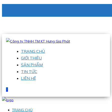
CÔNG TY TNHH TM KT HƯNG GIA PHÁT
Hotline
:
0938 336 079
Email
:
phu@hgpvietnam.com
TRANG CHỦ
GIỚI THIỆU
SẢN PHẨM
TIN TỨC
LIÊN HỆ
0
TRANG CHỦ