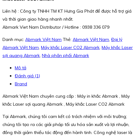
Liên hệ : Công ty TNHH TM KT Hưng Gia Phát để được hỗ trợ giá
và thời gian giao hàng nhanh nhất.
Abmark Viet Nam Distributor / Hotline : 0938 336 079
Danh mục:
Abmark Việt Nam
Thẻ:
Abmark Việt Nam
,
Đại lý
Abmark Việt Nam
,
Máy khắc Laser CO2 Abmark
,
Máy khắc Laser
sợi quang Abmark
,
Nhà phân phối Abmark
Mô tả
Đánh giá (1)
Brand
Abmark Việt Nam chuyên cung cấp : Máy in khắc Abmark , Máy
khắc Laser sợi quang Abmark , Máy khắc Laser CO2 Abmark
Tại Abmark, chúng tôi cam kết có trách nhiệm với môi trường;
chúng tôi tạo ra các giải pháp tối ưu hóa sản xuất và lợi nhuận,
đồng thời giảm thiểu tác động đến hành tinh. Công nghệ laser là