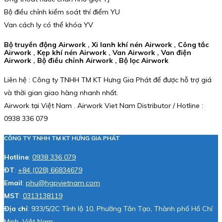
Bộ điều chỉnh kiểm soát thí điểm YU
Van cách ly có thể khóa YV
Bộ truyền động Airwork , Xi lanh khí nén Airwork , Công tắc
Airwork , Kẹp khí nén Airwork , Van Airwork , Van điện
Airwork , Bộ điều chỉnh Airwork , Bộ lọc Airwork
Liên hệ : Công ty TNHH TM KT Hưng Gia Phát để được hỗ trợ giá
và thời gian giao hàng nhanh nhất.
Airwork tại Việt Nam . Airwork Viet Nam Distributor / Hotline :
0938 336 079
CÔNG TY TNHH TM KT HƯNG GIA PHÁT
Hotline
:
0938 336 079
ĐT
:
+84 (028) 66834679
Email
:
phu@hgpvietnam.com
MST
:
0313138119
Địa chỉ
: 933/5/2C Tỉnh lộ 10, Phường Tân Tạo, Thành phố Hồ Chí
Minh, Việt Nam.