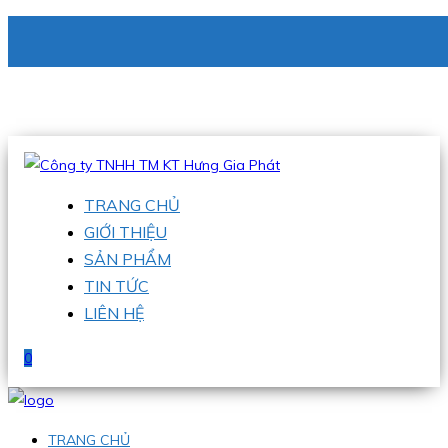
CÔNG TY TNHH TM KT HƯNG GIA PHÁT
Hotline
:
0938 336 079
Email
:
phu@hgpvietnam.com
TRANG CHỦ
GIỚI THIỆU
SẢN PHẨM
TIN TỨC
LIÊN HỆ
0
TRANG CHỦ