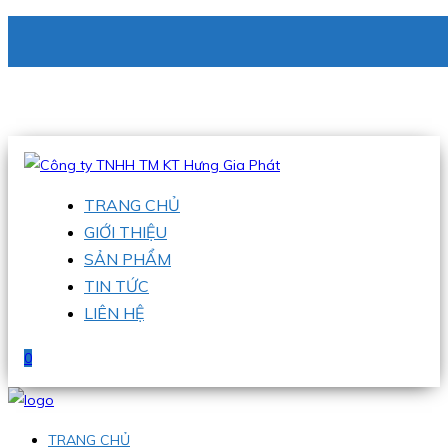
CÔNG TY TNHH TM KT HƯNG GIA PHÁT
Hotline
:
0938 336 079
Email
:
phu@hgpvietnam.com
TRANG CHỦ
GIỚI THIỆU
SẢN PHẨM
TIN TỨC
LIÊN HỆ
0
TRANG CHỦ