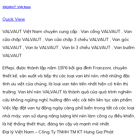
VALVAUT Việt Nam
Quick View
VALVAUT Việt Nam chuyên cung cấp : Van cổng VALVAUT , Van
cửa chớp VALVAUT , Van cửa chớp 3 chiều VALVAUT , Van góc
VALVAUT , Van bi VALVAUT , Van bi 3 chiều VALVAUT , Van bướm
VALVAUT
Effepi, được thành lập năm 1976 bởi gia đình Franzoni, chuyên
thiết kế, sản xuất và tiếp thị các loại van khí nén, nhờ những đặc
tính ưu việt của chúng, là loại van tiên tiến nhất hiện có trên thị
trường. Van khí nén VALVAUT là thành quả của quá trình nghiên
cứu không ngừng nghỉ, hướng đến việc cải tiến liên tục sản phẩm.
Việc lắp đặt van tự động ngày càng phổ biến trong tất cả các loại
nhà máy; van sử dụng năng lượng khí nén làm công cụ điều khiển,
là hệ thống thiết thực, đáng tin cậy và mạnh mẽ nhất.
Đại lý Việt Nam – Công Ty TNHH TM KT Hưng Gia Phát