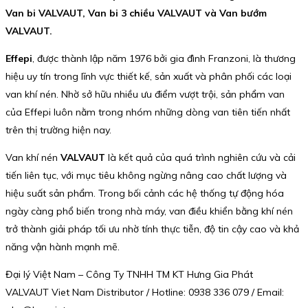
Van bi VALVAUT, Van bi 3 chiều VALVAUT và Van bướm
VALVAUT.
Effepi
, được thành lập năm 1976 bởi gia đình Franzoni, là thương
hiệu uy tín trong lĩnh vực thiết kế, sản xuất và phân phối các loại
van khí nén. Nhờ sở hữu nhiều ưu điểm vượt trội, sản phẩm van
của Effepi luôn nằm trong nhóm những dòng van tiên tiến nhất
trên thị trường hiện nay.
Van khí nén
VALVAUT
là kết quả của quá trình nghiên cứu và cải
tiến liên tục, với mục tiêu không ngừng nâng cao chất lượng và
hiệu suất sản phẩm. Trong bối cảnh các hệ thống tự động hóa
ngày càng phổ biến trong nhà máy, van điều khiển bằng khí nén
trở thành giải pháp tối ưu nhờ tính thực tiễn, độ tin cậy cao và khả
năng vận hành mạnh mẽ.
Đại lý Việt Nam – Công Ty TNHH TM KT Hưng Gia Phát
VALVAUT Viet Nam Distributor / Hotline: 0938 336 079 / Email: