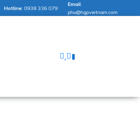
Email
:
Hotline
:
0938 336 079
phu@hgpvietnam.com
0