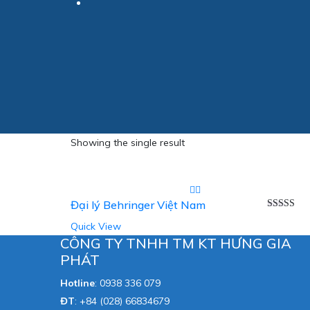
Showing the single result
Đại lý Behringer Việt Nam
Được xếp
Quick View
hạng
5.00
sao
CÔNG TY TNHH TM KT HƯNG GIA
PHÁT
Hotline
:
0938 336 079
ĐT
:
+84 (028) 66834679