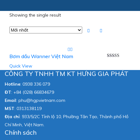
Showing the single result
Bơm dầu Wanner Việt Nam
Được xếp
Quick View
hạng
5.00
5
sao
CÔNG TY TNHH TM KT HƯNG GIA PHÁT
Hotline
:
0938 336 079
ĐT
:
+84 (028) 66834679
Email
:
phu@hgpvietnam.com
MST
:
0313138119
Địa chỉ
: 933/5/2C Tỉnh lộ 10, Phường Tân Tạo, Thành phố Hồ
Chí Minh, Việt Nam.
Chính sách