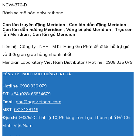
NCW-370-D
Bánh xe mã hóa polyurethane
Con lăn truyền động Meridian , Con lăn dẫn động Meridian ,
Con lăn dẫn hướng Meridian , Vòng bi phủ Meridian , Trục con
lăn Meridian , Con lăn gá Meridian
Liên hệ : Công ty TNHH TM KT Hưng Gia Phát để được hỗ trợ giá
và thời gian giao hàng nhanh nhất
Meridian Laboratory Viet Nam Distributor / Hotline : 0938 336 079
CÔNG TY TNHH TM KT HƯNG GIA PHÁT
Hotline
:
0938 336 079
ĐT
:
+84 (028) 66834679
Email
:
phu@hgpvietnam.com
MST
:
0313138119
Địa chỉ
: 933/5/2C Tỉnh lộ 10, Phường Tân Tạo, Thành phố Hồ Chí
Minh, Việt Nam.