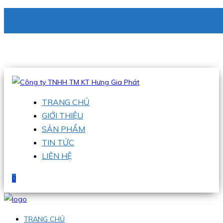
CÔNG TY TNHH TM KT HƯNG GIA PHÁT
Hotline
:
0938 336 079
Email
:
phu@hgpvietnam.com
TRANG CHỦ
GIỚI THIỆU
SẢN PHẨM
TIN TỨC
LIÊN HỆ
0
TRANG CHỦ