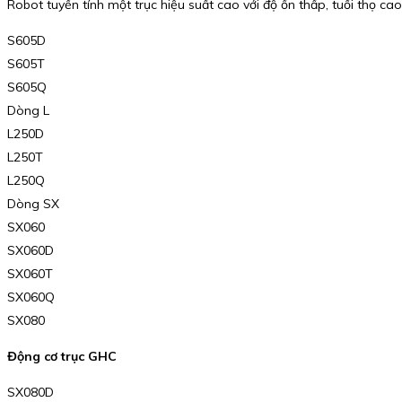
Robot tuyến tính một trục hiệu suất cao với độ ồn thấp, tuổi thọ cao
S605D
S605T
S605Q
Dòng L
L250D
L250T
L250Q
Dòng SX
SX060
SX060D
SX060T
SX060Q
SX080
Động cơ trục GHC
SX080D