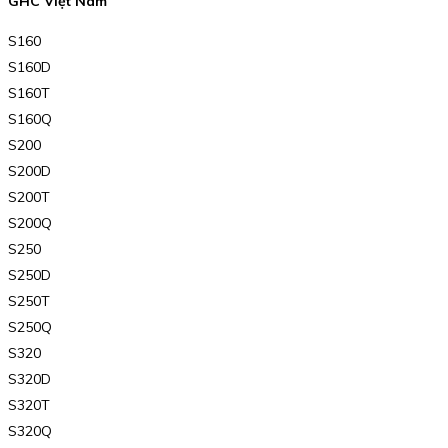
GHC Việt Nam
S160
S160D
S160T
S160Q
S200
S200D
S200T
S200Q
S250
S250D
S250T
S250Q
S320
S320D
S320T
S320Q