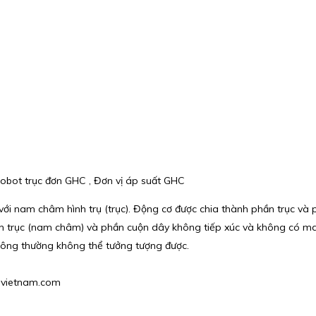
Robot trục đơn GHC , Đơn vị áp suất GHC
 với nam châm hình trụ (trục). Động cơ được chia thành phần trục v
hần trục (nam châm) và phần cuộn dây không tiếp xúc và không có ma 
thông thường không thể tưởng tượng được.
gpvietnam.com