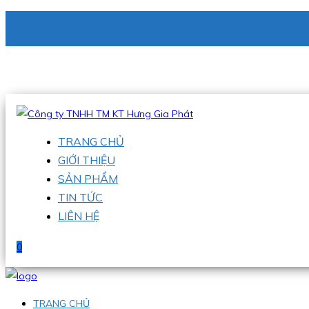
CÔNG TY TNHH TM KT HƯNG GIA PHÁT
Hotline
:
0938 336 079
Email
:
phu@hgpvietnam.com
TRANG CHỦ
GIỚI THIỆU
SẢN PHẨM
TIN TỨC
LIÊN HỆ
0
TRANG CHỦ