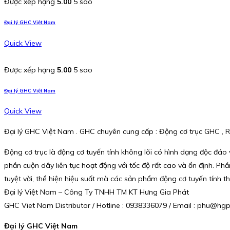
Được xếp hạng
5.00
5 sao
Đại lý GHC Việt Nam
Quick View
Được xếp hạng
5.00
5 sao
Đại lý GHC Việt Nam
Quick View
Đại lý GHC Việt Nam . GHC chuyên cung cấp : Động cơ trục GHC , 
Động cơ trục là động cơ tuyến tính không lõi có hình dạng độc đáo
phần cuộn dây liên tục hoạt động với tốc độ rất cao và ổn định. P
tuyệt vời, thể hiện hiệu suất mà các sản phẩm động cơ tuyến tính 
Đại lý Việt Nam – Công Ty TNHH TM KT Hưng Gia Phát
GHC Viet Nam Distributor / Hotline : 0938336079 / Email : phu@h
Đại lý GHC Việt Nam