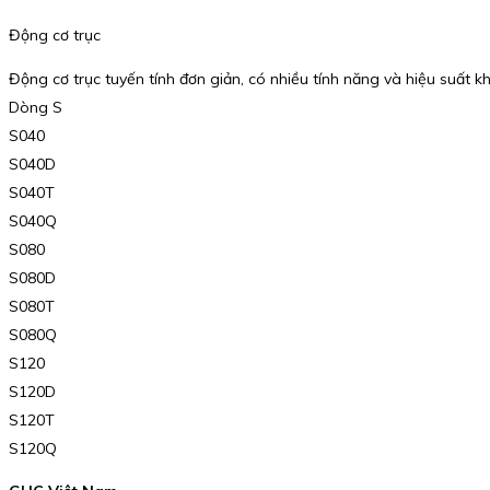
Động cơ trục
Động cơ trục tuyến tính đơn giản, có nhiều tính năng và hiệu suất k
Dòng S
S040
S040D
S040T
S040Q
S080
S080D
S080T
S080Q
S120
S120D
S120T
S120Q