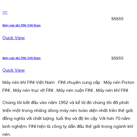
Được xếp
Máy nén khí FINI Việt Nam
hạng
5.00
5
sao
Quick View
Máy nén khí FINI Việt Nam
Được xếp
hạng
5.00
5
Quick View
sao
Máy nén khí FINI Việt Nam . FINI chuyên cung cấp : Máy nén Piston
FINI , Máy nén trục vít FINI , Máy nén cuộn FINI , Máy nén khí FINI
Chúng tôi bắt đầu vào năm 1952 và kể từ đó chúng tôi đã phát
triển một trong những dòng máy nén toàn diện nhất trên thế giới,
đồng nghĩa với chất lượng, tuổi thọ và độ tin cậy. Với hơn 70 năm
kinh nghiệm, FINI hiện là công ty dẫn đầu thế giới trong ngành khí
nén.