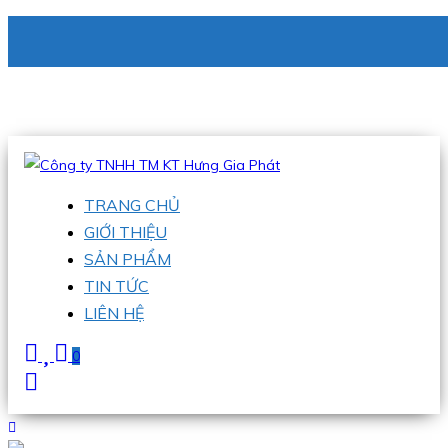
CÔNG TY TNHH TM KT HƯNG GIA PHÁT
Hotline
:
0938 336 079
Email
:
phu@hgpvietnam.com
TRANG CHỦ
GIỚI THIỆU
SẢN PHẨM
TIN TỨC
LIÊN HỆ
0