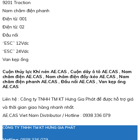
9201 Traction
Nam châm điện phanh
Điện từ. 001
Điện từ. 02
Đầu nối
“ESC” 12Vdc
“ESC” 24Vdc
Van kẹp ống
Cuộn thủy lực Khí nén AE.CAS , Cuộn dây ô tô AE.CAS , Nam
châm điện AE.CAS , Nam châm điện đẩy-kéo AE.CAS , Nam
châm điện phanh AE.CAS , Đầu nối AE.CAS , Van kẹp ống
AE.CAS
Liên hệ : Công ty TNHH TM KT Hưng Gia Phát để được hỗ trợ giá
và thời gian giao hàng nhanh nhất.
AE.CAS Viet Nam Distributor / Hotline : 0938 336 079
CÔNG TY TNHH TM KT HƯNG GIA PHÁT
Hotline
:
0938 336 079