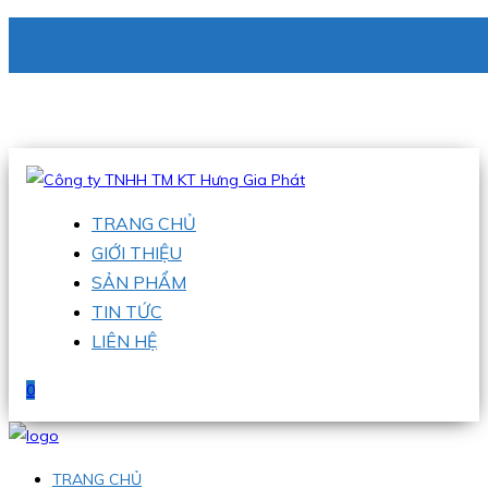
CÔNG TY TNHH TM KT HƯNG GIA PHÁT
Hotline
:
0938 336 079
Email
:
phu@hgpvietnam.com
TRANG CHỦ
GIỚI THIỆU
SẢN PHẨM
TIN TỨC
LIÊN HỆ
0
TRANG CHỦ