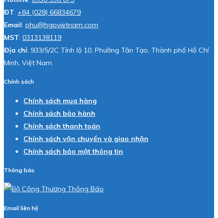
ĐT
:
+84 (028) 66834679
Email
:
phu@hgpvietnam.com
MST
:
0313138119
Địa chỉ
: 933/5/2C Tỉnh lộ 10, Phường Tân Tạo, Thành phố Hồ Chí
Minh, Việt Nam.
Chính sách
Chính sách mua hàng
Chính sách bảo hành
Chính sách thanh toán
Chính sách vận chuyển và giao nhận
Chính sách bảo mật thông tin
Thông báo
Email liên hệ