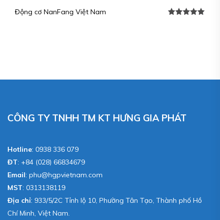
Động cơ NanFang Việt Nam
Được xếp
hạng
5.00
5
sao
CÔNG TY TNHH TM KT HƯNG GIA PHÁT
Hotline
:
0938 336 079
ĐT
:
+84 (028) 66834679
Email
:
phu@hgpvietnam.com
MST
:
0313138119
Địa chỉ
: 933/5/2C Tỉnh lộ 10, Phường Tân Tạo, Thành phố Hồ
Chí Minh, Việt Nam.