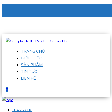
CÔNG TY TNHH TM KT HƯNG GIA PHÁT
Hotline
:
0938 336 079
Email
:
phu@hgpvietnam.com
TRANG CHỦ
GIỚI THIỆU
SẢN PHẨM
TIN TỨC
LIÊN HỆ
0
TRANG CHỦ