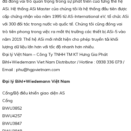
đã đóng vai trò quan trọng trong sự phát triển của từng thế hệ
ASi. Hệ thống ASi Master của chúng tôi là hệ thống đầu tiên được
cấp chứng nhận vào năm 1995 từ AS-International eV, tổ chức ASi
với 300 đối tác trong nước và quốc tế. Chúng tôi cũng đóng vai
trò tiên phong trong việc ra mắt thị trường các thiết bị ASi-5 vào
năm 2019. Thế hệ ASi mới nhất hiện cho phép truyền tải khối
lượng dữ liệu lớn hơn với tốc độ nhanh hơn nhiều.
Đại lý Việt Nam – Công Ty TNHH TM KT Hưng Gia Phát
Bihl+Wiedemann Viet Nam Distributor / Hotline : 0938 336 079 /
Email : phu@hgpvietnam.com
Đại lý Bihl+Wiedemann Việt Nam
Cổng/Bộ điều khiển giao diện AS
Cổng
BWU3852
BWU4257
BWU3847
BWU3848