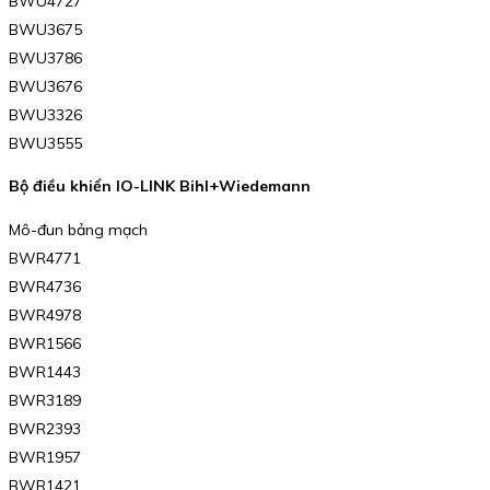
BWU4727
BWU3675
BWU3786
BWU3676
BWU3326
BWU3555
Bộ điều khiển IO-LINK Bihl+Wiedemann
Mô-đun bảng mạch
BWR4771
BWR4736
BWR4978
BWR1566
BWR1443
BWR3189
BWR2393
BWR1957
BWR1421