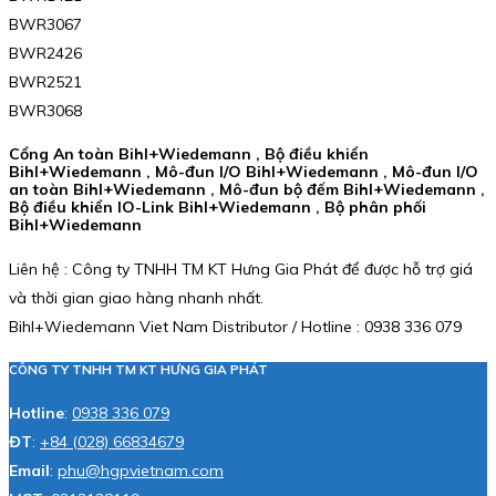
BWR3067
BWR2426
BWR2521
BWR3068
Cổng An toàn Bihl+Wiedemann , Bộ điều khiển
Bihl+Wiedemann , Mô-đun I/O Bihl+Wiedemann , Mô-đun I/O
an toàn Bihl+Wiedemann , Mô-đun bộ đếm Bihl+Wiedemann ,
Bộ điều khiển IO-Link Bihl+Wiedemann , Bộ phân phối
Bihl+Wiedemann
Liên hệ : Công ty TNHH TM KT Hưng Gia Phát để được hỗ trợ giá
và thời gian giao hàng nhanh nhất.
Bihl+Wiedemann Viet Nam Distributor / Hotline : 0938 336 079
CÔNG TY TNHH TM KT HƯNG GIA PHÁT
Hotline
:
0938 336 079
ĐT
:
+84 (028) 66834679
Email
:
phu@hgpvietnam.com