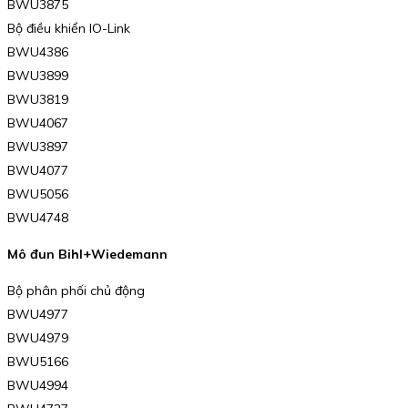
BWU3875
Bộ điều khiển IO-Link
BWU4386
BWU3899
BWU3819
BWU4067
BWU3897
BWU4077
BWU5056
BWU4748
Mô đun Bihl+Wiedemann
Bộ phân phối chủ động
BWU4977
BWU4979
BWU5166
BWU4994