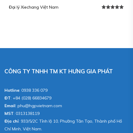
Đại lý Xiechang Việt Nam
Được xếp
hạng
5.00
5
sao
CÔNG TY TNHH TM KT HƯNG GIA PHÁT
Hotline
:
0938 336 079
ĐT
:
+84 (028) 66834679
Email
:
phu@hgpvietnam.com
MST
:
0313138119
Địa chỉ
: 933/5/2C Tỉnh lộ 10, Phường Tân Tạo, Thành phố Hồ
Chí Minh, Việt Nam.