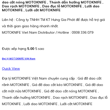
dao cắt nóng MOTOKNIFE , Thanh dẫn hướng MOTOKNIFE ,
Dao rạch MOTOKNIFE , Dao đục lỗ MOTOKNIFE , Lưỡi dao
MOTOKNIFE , Lưỡi cắt MOTOKNIFE
Liên hệ : Công ty TNHH TM KT Hưng Gia Phát để được hỗ trợ giá
và thời gian giao hàng nhanh nhất.
MOTOKNIFE Viet Nam Distributor / Hotline : 0938 336 079
Được xếp hạng
5.00
5 sao
Đại lý MOTOKNIFE Việt Nam
Quick View
Đại lý MOTOKNIFE Việt Nam chuyên cung cấp : Giá đỡ dao cắt
rãnh MOTOKNIFE , Giá đỡ dao cắt kéo MOTOKNIFE , Giá đỡ dao
cắt một nửa MOTOKNIFE , Giá đỡ dao cắt nóng MOTOKNIFE ,
Thanh dẫn hướng MOTOKNIFE , Dao rạch MOTOKNIFE , Dao đục lỗ
MOTOKNIFE , Lưỡi dao MOTOKNIFE , Lưỡi cắt MOTOKNIFE