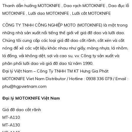
Thanh dẫn hướng MOTOKNIFE , Dao rạch MOTOKNIFE , Dao đục lỗ
MOTOKNIFE , Lưỡi dao MOTOKNIFE , Lưỡi cắt MOTOKNIFE
CÔNG TY TNHH CÔNG NGHIỆP MOTO (MOTOKNIFE) là một trong
những nhà sản xuất nổi tiếng thế giới về giá đỡ dao và lưỡi dao.
Chúng tôi cung cấp các loại giá đỡ dao cắt rãnh, cắt xén và cắt
nóng để xẻ các vật liệu khác nhau như giấy, màng nhựa, lá nhôm,
lá đồng, vải không dệt, sợi và cao su, v.v. Công ty sản xuất và
phân phối lưỡi dao và giá đỡ dao từ năm 1990.
Đại lý Việt Nam – Công Ty TNHH TM KT Hưng Gia Phát
MOTOKNIFE Viet Nam Distributor / Hotline : 0938 336 079 / Email :
phu@hgpvietnam.com
Đại lý MOTOKNIFE Việt Nam
Giá đỡ dao cắt rãnh
MT-A110
MT-A130