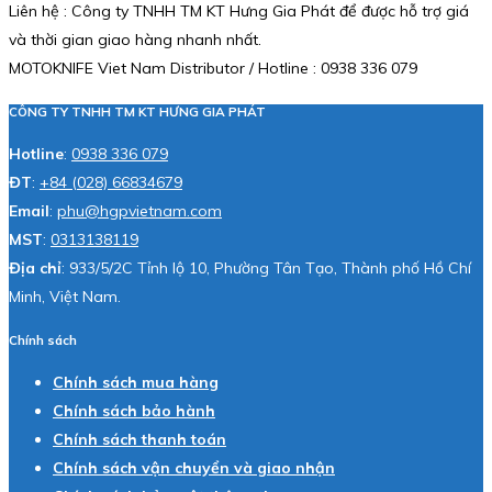
Liên hệ : Công ty TNHH TM KT Hưng Gia Phát để được hỗ trợ giá
và thời gian giao hàng nhanh nhất.
MOTOKNIFE Viet Nam Distributor / Hotline : 0938 336 079
CÔNG TY TNHH TM KT HƯNG GIA PHÁT
Hotline
:
0938 336 079
ĐT
:
+84 (028) 66834679
Email
:
phu@hgpvietnam.com
MST
:
0313138119
Địa chỉ
: 933/5/2C Tỉnh lộ 10, Phường Tân Tạo, Thành phố Hồ Chí
Minh, Việt Nam.
Chính sách
Chính sách mua hàng
Chính sách bảo hành
Chính sách thanh toán
Chính sách vận chuyển và giao nhận