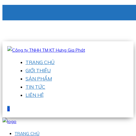
CÔNG TY TNHH TM KT HƯNG GIA PHÁT
Hotline
:
0938 336 079
Email
:
phu@hgpvietnam.com
TRANG CHỦ
GIỚI THIỆU
SẢN PHẨM
TIN TỨC
LIÊN HỆ
0
TRANG CHỦ