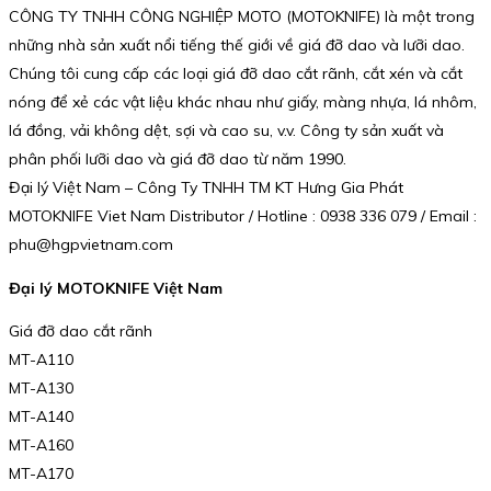
CÔNG TY TNHH CÔNG NGHIỆP MOTO (MOTOKNIFE) là một trong
những nhà sản xuất nổi tiếng thế giới về giá đỡ dao và lưỡi dao.
Chúng tôi cung cấp các loại giá đỡ dao cắt rãnh, cắt xén và cắt
nóng để xẻ các vật liệu khác nhau như giấy, màng nhựa, lá nhôm,
lá đồng, vải không dệt, sợi và cao su, v.v. Công ty sản xuất và
phân phối lưỡi dao và giá đỡ dao từ năm 1990.
Đại lý Việt Nam – Công Ty TNHH TM KT Hưng Gia Phát
MOTOKNIFE Viet Nam Distributor / Hotline : 0938 336 079 / Email :
phu@hgpvietnam.com
Đại lý MOTOKNIFE Việt Nam
Giá đỡ dao cắt rãnh
MT-A110
MT-A130
MT-A140
MT-A160
MT-A170