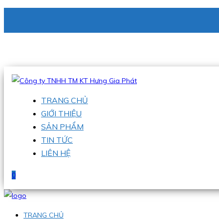
CÔNG TY TNHH TM KT HƯNG GIA PHÁT
Hotline
:
0938 336 079
Email
:
phu@hgpvietnam.com
TRANG CHỦ
GIỚI THIỆU
SẢN PHẨM
TIN TỨC
LIÊN HỆ
0
TRANG CHỦ