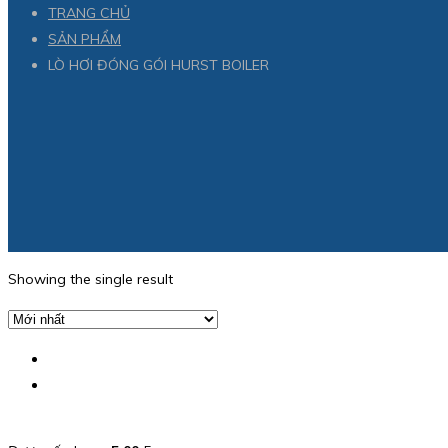
TRANG CHỦ
SẢN PHẨM
LÒ HƠI ĐÓNG GÓI HURST BOILER
Showing the single result