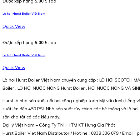
Được xếp hạng
5.00
5 sao
Lò hơi Hurst Boiler Việt Nam
Quick View
Được xếp hạng
5.00
5 sao
Lò hơi Hurst Boiler Việt Nam
Quick View
Lò hơi Hurst Boiler Việt Nam chuyên cung cấp : LÒ HƠI SCOTCH M
Boiler , LÒ HƠI NƯỚC NÓNG Hurst Boiler , HƠI NƯỚC NÓNG VÀ SINH 
Hurst là nhà sản xuất nồi hơi công nghiệp toàn Mỹ với danh tiếng về 
suất lên đến 450 PSI. Nhà sản xuất tùy chỉnh các hệ thống và lò hơi
sẵn cho tất cả các kiểu máy.
Đại lý Việt Nam – Công Ty TNHH TM KT Hưng Gia Phát
Hurst Boiler Viet Nam Distributor / Hotline : 0938 336 079 / Email