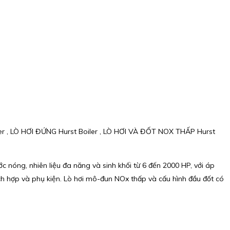
er , LÒ HƠI ĐỨNG Hurst Boiler , LÒ HƠI VÀ ĐỐT NOX THẤP Hurst
ớc nóng, nhiên liệu đa năng và sinh khối từ 6 đến 2000 HP, với áp
 tích hợp và phụ kiện. Lò hơi mô-đun NOx thấp và cấu hình đầu đốt có