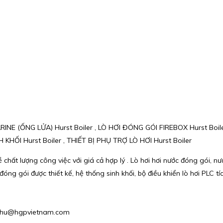
ARINE (ỐNG LỬA) Hurst Boiler , LÒ HƠI ĐÓNG GÓI FIREBOX Hurst Boil
KHỐI Hurst Boiler , THIẾT BỊ PHỤ TRỢ LÒ HƠI Hurst Boiler
chất lượng công việc với giá cả hợp lý . Lò hơi hơi nước đóng gói, nư
 đóng gói được thiết kế, hệ thống sinh khối, bộ điều khiển lò hơi PLC
 : phu@hgpvietnam.com