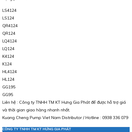
LS4124
LS124
QR4124
QR124
LQ4124
LQ124
K4124
K124
HL4124
HL124
GG195
GG95
Liên hệ : Công ty TNHH TM KT Hưng Gia Phát để được hỗ trợ giá
và thời gian giao hàng nhanh nhất.
Kuang Cheng Pump Viet Nam Distributor / Hotline : 0938 336 079
CÔNG TY TNHH TM KT HƯNG GIA PHÁT