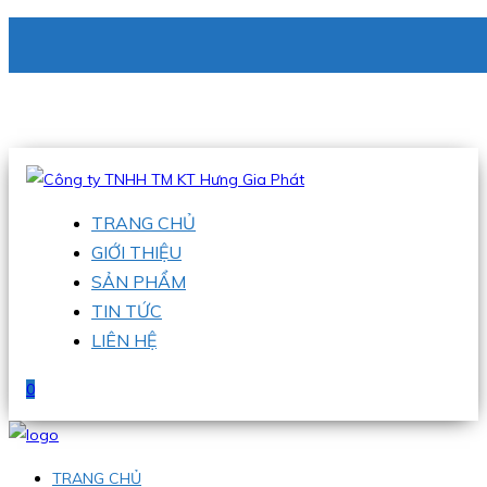
CÔNG TY TNHH TM KT HƯNG GIA PHÁT
Hotline
:
0938 336 079
Email
:
phu@hgpvietnam.com
TRANG CHỦ
GIỚI THIỆU
SẢN PHẨM
TIN TỨC
LIÊN HỆ
0
TRANG CHỦ