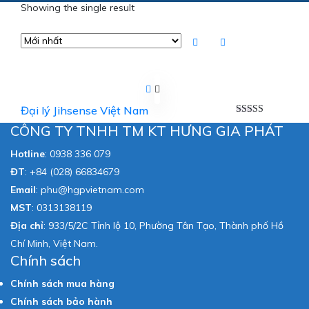
Showing the single result
Đại lý Jihsense Việt Nam
Được xếp
CÔNG TY TNHH TM KT HƯNG GIA PHÁT
hạng
5.00
5
sao
Hotline
:
0938 336 079
ĐT
:
+84 (028) 66834679
Email
:
phu@hgpvietnam.com
MST
:
0313138119
Địa chỉ
: 933/5/2C Tỉnh lộ 10, Phường Tân Tạo, Thành phố Hồ
Chí Minh, Việt Nam.
Chính sách
Chính sách mua hàng
Chính sách bảo hành