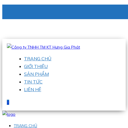
CÔNG TY TNHH TM KT HƯNG GIA PHÁT
Hotline
:
0938 336 079
Email
:
phu@hgpvietnam.com
TRANG CHỦ
GIỚI THIỆU
SẢN PHẨM
TIN TỨC
LIÊN HỆ
0
TRANG CHỦ