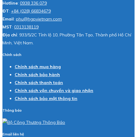
Hotline
:
0938 336 079
ĐT
:
+84 (028) 66834679
Email
:
phu@hgpvietnam.com
MST
:
0313138119
Địa chỉ
: 933/5/2C Tỉnh lộ 10, Phường Tân Tạo, Thành phố Hồ Chí
Minh, Việt Nam.
Chính sách
Chính sách mua hàng
Chính sách bảo hành
Chính sách thanh toán
Chính sách vận chuyển và giao nhận
Chính sách bảo mật thông tin
Thông báo
Email liên hệ