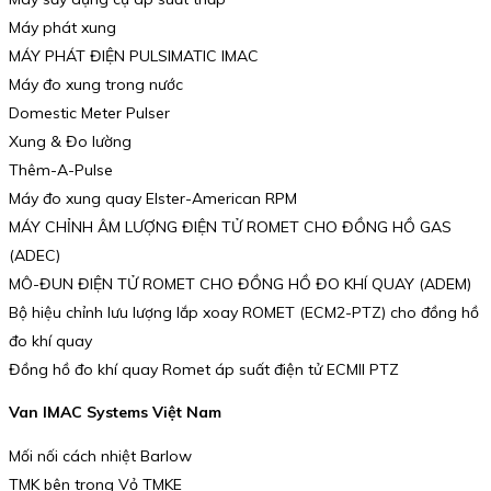
Máy phát xung
MÁY PHÁT ĐIỆN PULSIMATIC IMAC
Máy đo xung trong nước
Domestic Meter Pulser
Xung & Đo lường
Thêm-A-Pulse
Máy đo xung quay Elster-American RPM
MÁY CHỈNH ÂM LƯỢNG ĐIỆN TỬ ROMET CHO ĐỒNG HỒ GAS
(ADEC)
MÔ-ĐUN ĐIỆN TỬ ROMET CHO ĐỒNG HỒ ĐO KHÍ QUAY (ADEM)
Bộ hiệu chỉnh lưu lượng lắp xoay ROMET (ECM2-PTZ) cho đồng hồ
đo khí quay
Đồng hồ đo khí quay Romet áp suất điện tử ECMII PTZ
Van IMAC Systems Việt Nam
Mối nối cách nhiệt Barlow
TMK bên trong Vỏ TMKE