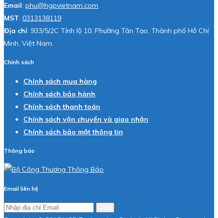
Email
:
phu@hgpvietnam.com
MST
:
0313138119
Địa chỉ
: 933/5/2C Tỉnh lộ 10, Phường Tân Tạo, Thành phố Hồ Chí
Minh, Việt Nam.
Chính sách
Chính sách mua hàng
Chính sách bảo hành
Chính sách thanh toán
Chính sách vận chuyển và giao nhận
Chính sách bảo mật thông tin
Thông báo
Email liên hệ
Gửi