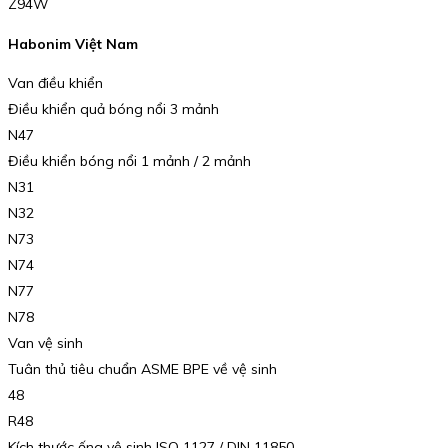
Z94W
Habonim Việt Nam
Van điều khiển
Điều khiển quả bóng nổi 3 mảnh
N47
Điều khiển bóng nổi 1 mảnh / 2 mảnh
N31
N32
N73
N74
N77
N78
Van vệ sinh
Tuân thủ tiêu chuẩn ASME BPE về vệ sinh
48
R48
Kích thước ống vệ sinh ISO 1127 / DIN 11850