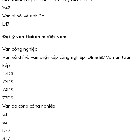
Y47
Van bi nổi vệ sinh 3A
L47
Đại lý van Habonim Việt Nam
Van công nghiệp
Van xả khí và van chặn kép công nghiệp (DB & B)/ Van an toàn
kép
47DS
73DS
74DS
77DS
Van đa cổng công nghiệp
61
62
D47
S47