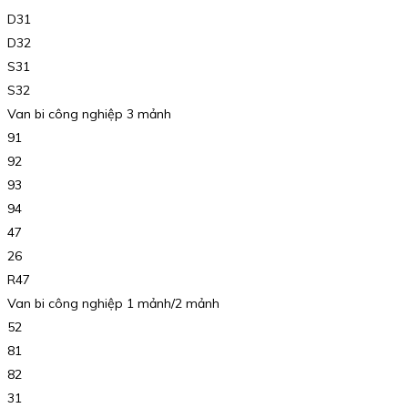
D31
D32
S31
S32
Van bi công nghiệp 3 mảnh
91
92
93
94
47
26
R47
Van bi công nghiệp 1 mảnh/2 mảnh
52
81
82
31