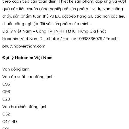
theo cách tiếp cận toàn diện: Thiết kế sản phẩm: đáp ứng và vượt
quá các tiêu chuẩn công nghiệp về sản phẩm – ví dụ, van chống
cháy, sản phẩm tuân thủ ATEX, đạt xếp hạng SIL cao hơn các tiêu
chuẩn công nghiệp đối với sản phẩm của mình.
Đại lý Việt Nam – Công Ty TNHH TM KT Hưng Gia Phát
Habonim Viet Nam Distributor / Hotline : 0938336079 / Email :
phu@hgpvietnam.com
Đại lý Habonim Việt Nam
Van đông lạnh
Van áp suất cao đông lạnh
C95
C96
C28
Van hai chiều đông lạnh
C52
C47-BD
C91