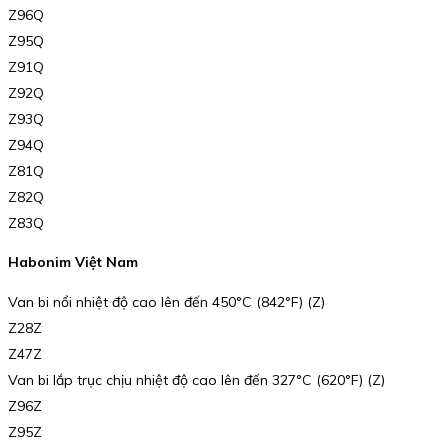
Z96Q
Z95Q
Z91Q
Z92Q
Z93Q
Z94Q
Z81Q
Z82Q
Z83Q
Habonim Việt Nam
Van bi nổi nhiệt độ cao lên đến 450°C (842°F) (Z)
Z28Z
Z47Z
Van bi lắp trục chịu nhiệt độ cao lên đến 327°C (620°F) (Z)
Z96Z
Z95Z