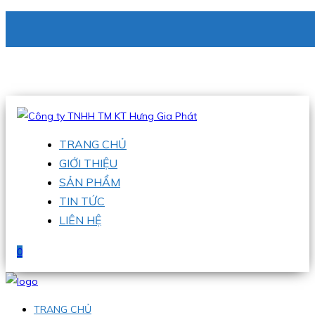
CÔNG TY TNHH TM KT HƯNG GIA PHÁT
Hotline
:
0938 336 079
Email
:
phu@hgpvietnam.com
TRANG CHỦ
GIỚI THIỆU
SẢN PHẨM
TIN TỨC
LIÊN HỆ
0
TRANG CHỦ