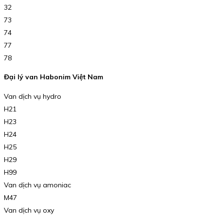
32
73
74
77
78
Đại lý van Habonim Việt Nam
Van dịch vụ hydro
H21
H23
H24
H25
H29
H99
Van dịch vụ amoniac
M47
Van dịch vụ oxy