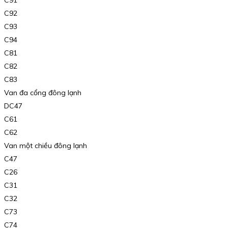
C92
C93
C94
C81
C82
C83
Van đa cổng đông lạnh
DC47
C61
C62
Van một chiều đông lạnh
C47
C26
C31
C32
C73
C74