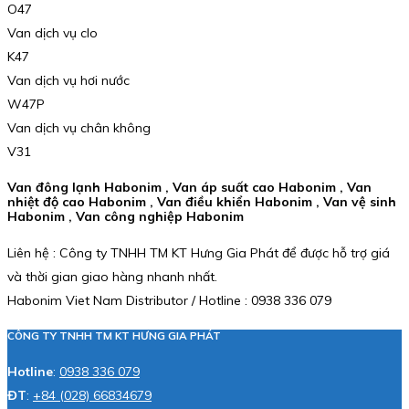
O47
Van dịch vụ clo
K47
Van dịch vụ hơi nước
W47P
Van dịch vụ chân không
V31
Van đông lạnh Habonim , Van áp suất cao Habonim , Van
nhiệt độ cao Habonim , Van điều khiển Habonim , Van vệ sinh
Habonim , Van công nghiệp Habonim
Liên hệ : Công ty TNHH TM KT Hưng Gia Phát để được hỗ trợ giá
và thời gian giao hàng nhanh nhất.
Habonim Viet Nam Distributor / Hotline : 0938 336 079
CÔNG TY TNHH TM KT HƯNG GIA PHÁT
Hotline
:
0938 336 079
ĐT
:
+84 (028) 66834679