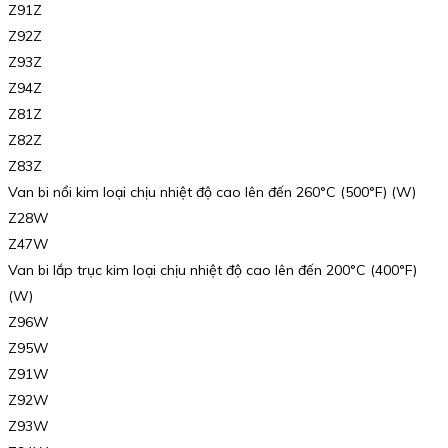
Z91Z
Z92Z
Z93Z
Z94Z
Z81Z
Z82Z
Z83Z
Van bi nổi kim loại chịu nhiệt độ cao lên đến 260°C (500°F) (W)
Z28W
Z47W
Van bi lắp trục kim loại chịu nhiệt độ cao lên đến 200°C (400°F)
(W)
Z96W
Z95W
Z91W
Z92W
Z93W