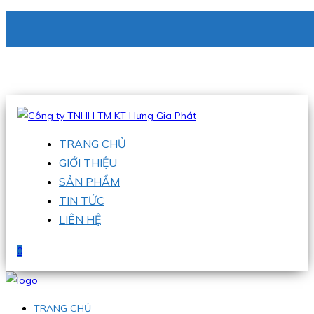
CÔNG TY TNHH TM KT HƯNG GIA PHÁT
Hotline
:
0938 336 079
Email
:
phu@hgpvietnam.com
TRANG CHỦ
GIỚI THIỆU
SẢN PHẨM
TIN TỨC
LIÊN HỆ
0
TRANG CHỦ