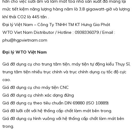
hơn cho việc sưởi ấm và làm mát tòa nhà sản xuất đã mang lại
mức tiết kiệm năng lượng hàng năm là 3,8 gigawatt-giờ và lượng
khí thải CO2 là 445 tấn .
Đại lý Việt Nam – Công Ty TNHH TM KT Hưng Gia Phát
WTO Viet Nam Distributor / Hotline : 0938336079 / Email :
phu@hgpvietnam.com
Đại lý WTO Việt Nam
Giá đỡ dụng cụ cho trung tâm tiện, máy tiện tự động kiểu Thụy Sĩ,
trung tâm tiện nhiều trục chính và trục chính dụng cụ tốc độ cực
cao.
Giá đỡ dụng cụ cho máy tiện CNC
Giá đỡ dụng cụ chính xác dạng đứng
Giá đỡ dụng cụ theo tiêu chuẩn DIN 69880 (ISO 10889)
Giá đỡ lưỡi cắt với hệ thống cấp chất làm mát bên trong.
Giá đỡ dụng cụ hình vuông với hệ thống cấp chất làm mát bên
trong.