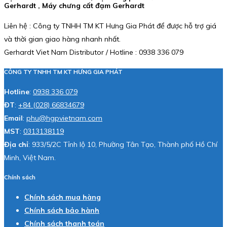
Gerhardt , Máy chưng cất đạm Gerhardt
Liên hệ : Công ty TNHH TM KT Hưng Gia Phát để được hỗ trợ giá
và thời gian giao hàng nhanh nhất.
Gerhardt Viet Nam Distributor / Hotline : 0938 336 079
CÔNG TY TNHH TM KT HƯNG GIA PHÁT
Hotline
:
0938 336 079
ĐT
:
+84 (028) 66834679
Email
:
phu@hgpvietnam.com
MST
:
0313138119
Địa chỉ
: 933/5/2C Tỉnh lộ 10, Phường Tân Tạo, Thành phố Hồ Chí
Minh, Việt Nam.
Chính sách
Chính sách mua hàng
Chính sách bảo hành
Chính sách thanh toán