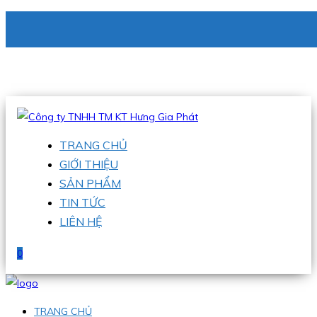
CÔNG TY TNHH TM KT HƯNG GIA PHÁT
Hotline
:
0938 336 079
Email
:
phu@hgpvietnam.com
TRANG CHỦ
GIỚI THIỆU
SẢN PHẨM
TIN TỨC
LIÊN HỆ
0
TRANG CHỦ