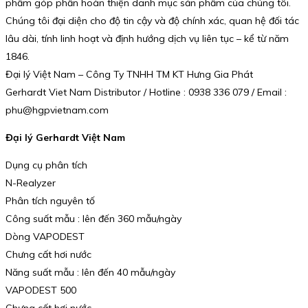
phẩm góp phần hoàn thiện danh mục sản phẩm của chúng tôi.
Chúng tôi đại diện cho độ tin cậy và độ chính xác, quan hệ đối tác
lâu dài, tính linh hoạt và định hướng dịch vụ liên tục – kể từ năm
1846.
Đại lý Việt Nam – Công Ty TNHH TM KT Hưng Gia Phát
Gerhardt Viet Nam Distributor / Hotline : 0938 336 079 / Email :
phu@hgpvietnam.com
Đại lý Gerhardt Việt Nam
Dụng cụ phân tích
N-Realyzer
Phân tích nguyên tố
Công suất mẫu : lên đến 360 mẫu/ngày
Dòng VAPODEST
Chưng cất hơi nước
Năng suất mẫu : lên đến 40 mẫu/ngày
VAPODEST 500
Chưng cất hơi nước