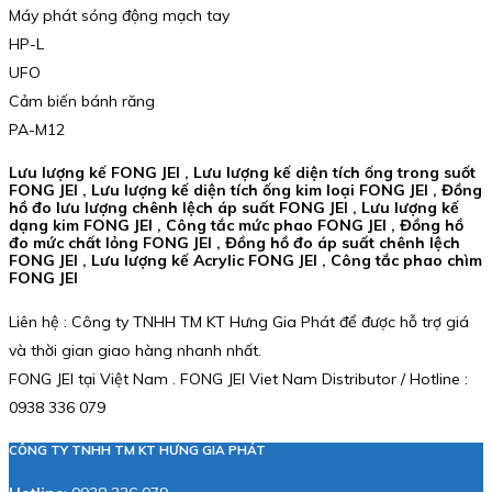
Máy phát sóng động mạch tay
HP-L
UFO
Cảm biến bánh răng
PA-M12
Lưu lượng kế FONG JEI , Lưu lượng kế diện tích ống trong suốt
FONG JEI , Lưu lượng kế diện tích ống kim loại FONG JEI , Đồng
hồ đo lưu lượng chênh lệch áp suất FONG JEI , Lưu lượng kế
dạng kim FONG JEI , Công tắc mức phao FONG JEI , Đồng hồ
đo mức chất lỏng FONG JEI , Đồng hồ đo áp suất chênh lệch
FONG JEI , Lưu lượng kế Acrylic FONG JEI , Công tắc phao chìm
FONG JEI
Liên hệ : Công ty TNHH TM KT Hưng Gia Phát để được hỗ trợ giá
và thời gian giao hàng nhanh nhất.
FONG JEI tại Việt Nam . FONG JEI Viet Nam Distributor / Hotline :
0938 336 079
CÔNG TY TNHH TM KT HƯNG GIA PHÁT