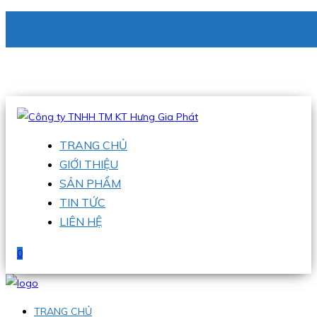
CÔNG TY TNHH TM KT HƯNG GIA PHÁT
Hotline
:
0938 336 079
Email
:
phu@hgpvietnam.com
TRANG CHỦ
GIỚI THIỆU
SẢN PHẨM
TIN TỨC
LIÊN HỆ
0
TRANG CHỦ