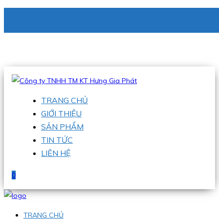
CÔNG TY TNHH TM KT HƯNG GIA PHÁT
Hotline
:
0938 336 079
Email
:
phu@hgpvietnam.com
TRANG CHỦ
GIỚI THIỆU
SẢN PHẨM
TIN TỨC
LIÊN HỆ
0
TRANG CHỦ