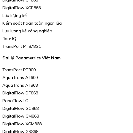
DigitalFlow XGF868i
Lưu lượng kế
Kiểm soát hoàn toàn ngọn lửa
Lưu lượng kế công nghiệp
flare.IQ
TransPort PT878GC
Đại lý Panametrics Việt Nam
TransPort PT900
AquaTrans AT600
AquaTrans AT868
DigitalFlow DF868
PanaFlow LC
DigitalFlow GC868
DigitalFlow GM868
DigitalFlow XGM868i
DigitalFlow GS868