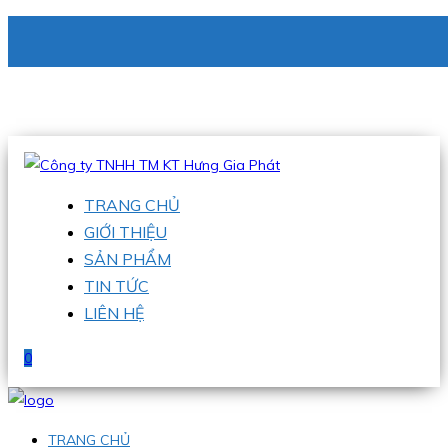
CÔNG TY TNHH TM KT HƯNG GIA PHÁT
Hotline
:
0938 336 079
Email
:
phu@hgpvietnam.com
TRANG CHỦ
GIỚI THIỆU
SẢN PHẨM
TIN TỨC
LIÊN HỆ
0
TRANG CHỦ