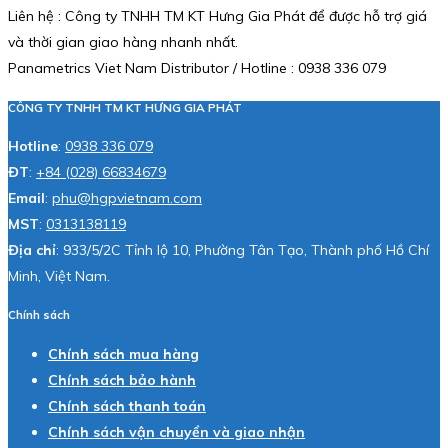
Liên hệ : Công ty TNHH TM KT Hưng Gia Phát để được hỗ trợ giá
và thời gian giao hàng nhanh nhất.
Panametrics Viet Nam Distributor / Hotline : 0938 336 079
CÔNG TY TNHH TM KT HƯNG GIA PHÁT
Hotline
:
0938 336 079
ĐT
:
+84 (028) 66834679
Email
:
phu@hgpvietnam.com
MST
:
0313138119
Địa chỉ
: 933/5/2C Tỉnh lộ 10, Phường Tân Tạo, Thành phố Hồ Chí
Minh, Việt Nam.
Chính sách
Chính sách mua hàng
Chính sách bảo hành
Chính sách thanh toán
Chính sách vận chuyển và giao nhận