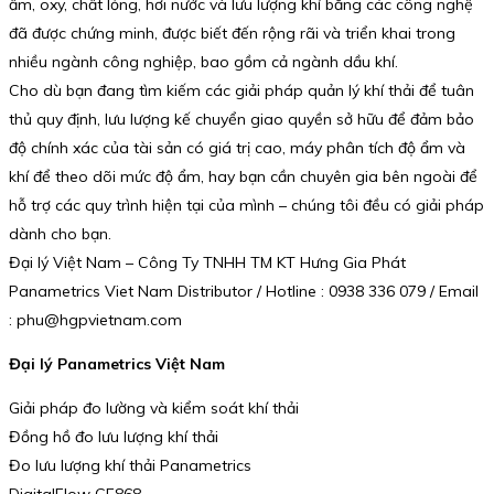
ẩm, oxy, chất lỏng, hơi nước và lưu lượng khí bằng các công nghệ
đã được chứng minh, được biết đến rộng rãi và triển khai trong
nhiều ngành công nghiệp, bao gồm cả ngành dầu khí.
Cho dù bạn đang tìm kiếm các giải pháp quản lý khí thải để tuân
thủ quy định, lưu lượng kế chuyển giao quyền sở hữu để đảm bảo
độ chính xác của tài sản có giá trị cao, máy phân tích độ ẩm và
khí để theo dõi mức độ ẩm, hay bạn cần chuyên gia bên ngoài để
hỗ trợ các quy trình hiện tại của mình – chúng tôi đều có giải pháp
dành cho bạn.
Đại lý Việt Nam – Công Ty TNHH TM KT Hưng Gia Phát
Panametrics Viet Nam Distributor / Hotline : 0938 336 079 / Email
: phu@hgpvietnam.com
Đại lý Panametrics Việt Nam
Giải pháp đo lường và kiểm soát khí thải
Đồng hồ đo lưu lượng khí thải
Đo lưu lượng khí thải Panametrics
DigitalFlow GF868