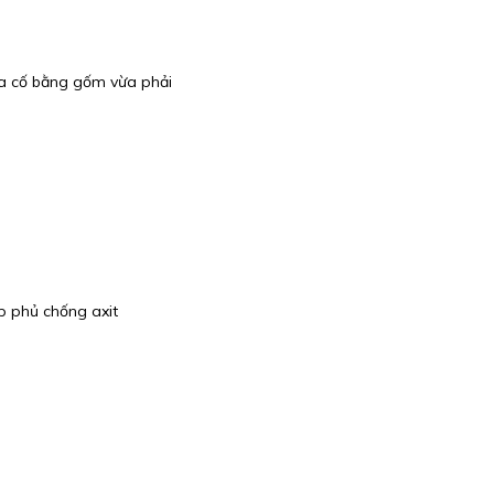
ia cố bằng gốm vừa phải
p phủ chống axit