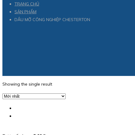
TRANG CHỦ
SẢN PHẨM
DẦU MỠ CÔNG NGHIỆP CHESTERTON
Showing the single result