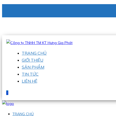
CÔNG TY TNHH TM KT HƯNG GIA PHÁT
Hotline
:
0938 336 079
Email
:
phu@hgpvietnam.com
TRANG CHỦ
GIỚI THIỆU
SẢN PHẨM
TIN TỨC
LIÊN HỆ
0
TRANG CHỦ