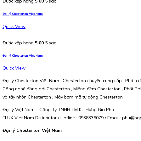
Được xếp hạng
5.00
5 sao
Đại lý Chesterton Việt Nam
Quick View
Được xếp hạng
5.00
5 sao
Đại lý Chesterton Việt Nam
Quick View
Đại lý Chesterton Việt Nam . Chesterton chuyên cung cấp : Phớt cơ
Công nghệ đóng gói Chesterton , Miếng đệm Chesterton , Phớt Poly
và tẩy nhờn Chesterton , Máy bơm mỡ tự động Chesterton
Đại lý Việt Nam – Công Ty TNHH TM KT Hưng Gia Phát
FLUX Viet Nam Distributor / Hotline : 0938336079 / Email : phu@
Đại lý Chesterton Việt Nam