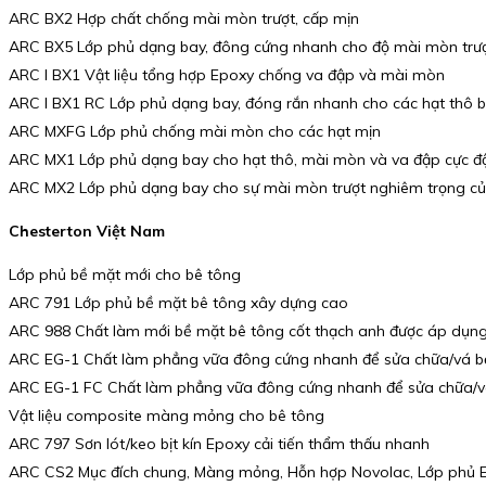
ARC BX2 Hợp chất chống mài mòn trượt, cấp mịn
ARC BX5 Lớp phủ dạng bay, đông cứng nhanh cho độ mài mòn trượt
ARC I BX1 Vật liệu tổng hợp Epoxy chống va đập và mài mòn
ARC I BX1 RC Lớp phủ dạng bay, đóng rắn nhanh cho các hạt thô 
ARC MXFG Lớp phủ chống mài mòn cho các hạt mịn
ARC MX1 Lớp phủ dạng bay cho hạt thô, mài mòn và va đập cực đ
ARC MX2 Lớp phủ dạng bay cho sự mài mòn trượt nghiêm trọng củ
Chesterton Việt Nam
Lớp phủ bề mặt mới cho bê tông
ARC 791 Lớp phủ bề mặt bê tông xây dựng cao
ARC 988 Chất làm mới bề mặt bê tông cốt thạch anh được áp dụn
ARC EG-1 Chất làm phẳng vữa đông cứng nhanh để sửa chữa/vá b
ARC EG-1 FC Chất làm phẳng vữa đông cứng nhanh để sửa chữa/v
Vật liệu composite màng mỏng cho bê tông
ARC 797 Sơn lót/keo bịt kín Epoxy cải tiến thẩm thấu nhanh
ARC CS2 Mục đích chung, Màng mỏng, Hỗn hợp Novolac, Lớp phủ 