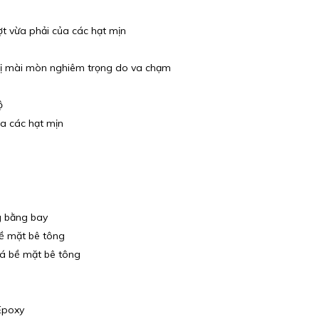
 vừa phải của các hạt mịn
bị mài mòn nghiêm trọng do va chạm
ộ
a các hạt mịn
g bằng bay
ề mặt bê tông
á bề mặt bê tông
Epoxy