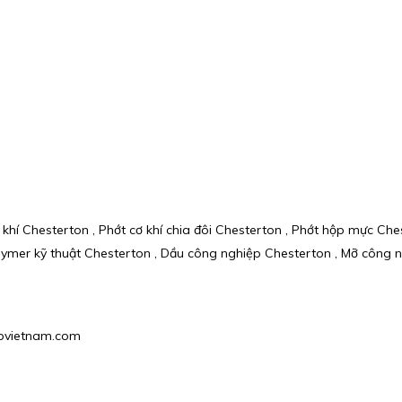
 khí Chesterton , Phớt cơ khí chia đôi Chesterton , Phớt hộp mực Ch
mer kỹ thuật Chesterton , Dầu công nghiệp Chesterton , Mỡ công ng
hgpvietnam.com