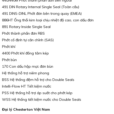
440/440M Phớt thành phần đơn bên ngoài
491 DIN Rotary Internal Single Seal (Toàn cầu)
491 DINS-DINL Phớt đơn bên trong quay (EMEA)
886HT Ống thổi kim loại chịu nhiệt độ cao, con dấu đơn
891 Rotary Inside Single Seal
Phớt thành phần đơn RBS
Phớt cố định tự căn chỉnh (SAS)
Phớt khí
4400 Phớt khí đồng tâm kép
Phớt bùn
170 Con dấu hộp mực đơn bùn
Hệ thống hỗ trợ niêm phong
BSS Hệ thống đệm hỗ trợ cho Double Seals
Intelli-Flow HT Tiết kiệm nước
PSS Hệ thống hỗ trợ áp suất cho phớt kép
WSS Hệ thống tiết kiệm nước cho Double Seals
Đại lý Chesterton Việt Nam