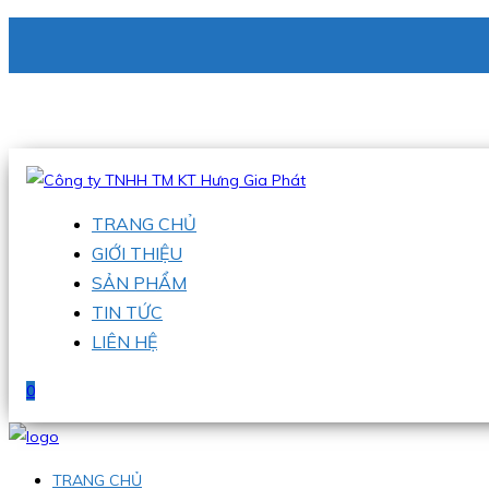
CÔNG TY TNHH TM KT HƯNG GIA PHÁT
Hotline
:
0938 336 079
Email
:
phu@hgpvietnam.com
TRANG CHỦ
GIỚI THIỆU
SẢN PHẨM
TIN TỨC
LIÊN HỆ
0
TRANG CHỦ