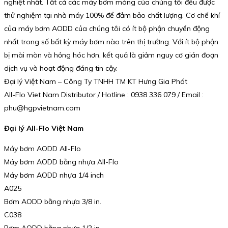
nghiệt nhất. Tất cả các máy bơm màng của chúng tôi đều được
thử nghiệm tại nhà máy 100% để đảm bảo chất lượng. Cơ chế khí
của máy bơm AODD của chúng tôi có ít bộ phận chuyển động
nhất trong số bất kỳ máy bơm nào trên thị trường. Với ít bộ phận
bị mài mòn và hỏng hóc hơn, kết quả là giảm nguy cơ gián đoạn
dịch vụ và hoạt động đáng tin cậy.
Đại lý Việt Nam – Công Ty TNHH TM KT Hưng Gia Phát
All-Flo Viet Nam Distributor / Hotline : 0938 336 079 / Email :
phu@hgpvietnam.com
Đại lý All-Flo Việt Nam
Máy bơm AODD All-Flo
Máy bơm AODD bằng nhựa All-Flo
Máy bơm AODD nhựa 1/4 inch
A025
Bơm AODD bằng nhựa 3/8 in.
C038
Bơm AODD bằng nhựa 1/2 in.