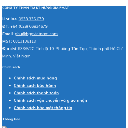
CÔNG TY TNHH TM KT HƯNG GIA PHÁT
Hotline
:
0938 336 079
ĐT
:
+84 (028) 66834679
Email
:
phu@hgpvietnam.com
MST
:
0313138119
Địa chỉ
: 933/5/2C Tỉnh lộ 10, Phường Tân Tạo, Thành phố Hồ Chí
Minh, Việt Nam.
Chính sách
Chính sách mua hàng
Chính sách bảo hành
Chính sách thanh toán
Chính sách vận chuyển và giao nhận
Chính sách bảo mật thông tin
Thông báo