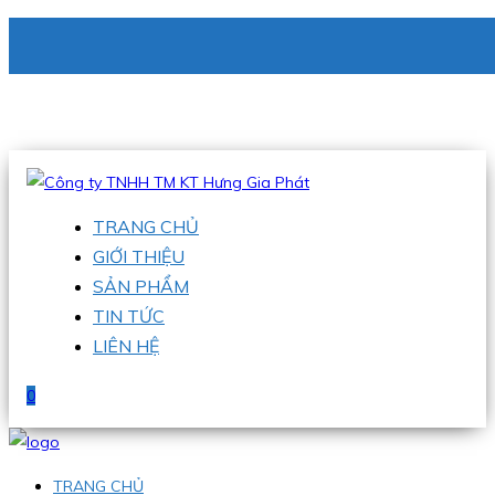
CÔNG TY TNHH TM KT HƯNG GIA PHÁT
Hotline
:
0938 336 079
Email
:
phu@hgpvietnam.com
TRANG CHỦ
GIỚI THIỆU
SẢN PHẨM
TIN TỨC
LIÊN HỆ
0
TRANG CHỦ