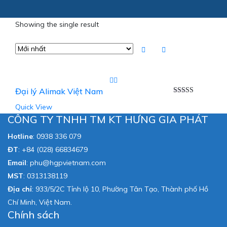
Showing the single result
Đại lý Alimak Việt Nam
Được xếp
Quick View
hạng
5.00
5
sao
CÔNG TY TNHH TM KT HƯNG GIA PHÁT
Hotline
:
0938 336 079
ĐT
:
+84 (028) 66834679
Email
:
phu@hgpvietnam.com
MST
:
0313138119
Địa chỉ
: 933/5/2C Tỉnh lộ 10, Phường Tân Tạo, Thành phố Hồ
Chí Minh, Việt Nam.
Chính sách