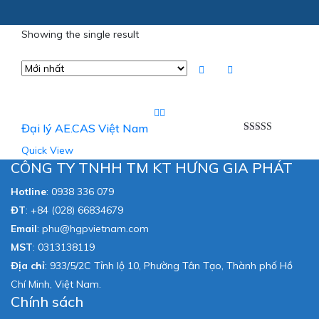
Showing the single result
Đại lý AE.CAS Việt Nam
Được xếp
Quick View
hạng
5.00
5
sao
CÔNG TY TNHH TM KT HƯNG GIA PHÁT
Hotline
:
0938 336 079
ĐT
:
+84 (028) 66834679
Email
:
phu@hgpvietnam.com
MST
:
0313138119
Địa chỉ
: 933/5/2C Tỉnh lộ 10, Phường Tân Tạo, Thành phố Hồ
Chí Minh, Việt Nam.
Chính sách