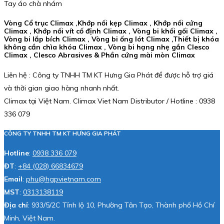
Tay áo chà nhám
Vòng Cổ trục Climax ,Khớp nối kẹp Climax , Khớp nối cứng
Climax , Khớp nối vít cố định Climax , Vòng bi khối gối Climax ,
Vòng bi lắp bích Climax , Vòng bi ống lót Climax ,Thiết bị khóa
không cần chìa khóa Climax , Vòng bi hạng nhẹ gắn Clesco
Climax , Clesco Abrasives & Phần cứng mài mòn Climax
Liên hệ : Công ty TNHH TM KT Hưng Gia Phát để được hỗ trợ giá
và thời gian giao hàng nhanh nhất.
Climax tại Việt Nam. Climax Viet Nam Distributor / Hotline : 0938
336 079
CÔNG TY TNHH TM KT HƯNG GIA PHÁT
Hotline
:
0938 336 079
ĐT
:
+84 (028) 66834679
Email
:
phu@hgpvietnam.com
MST
:
0313138119
Địa chỉ
: 933/5/2C Tỉnh lộ 10, Phường Tân Tạo, Thành phố Hồ Chí
Minh, Việt Nam.