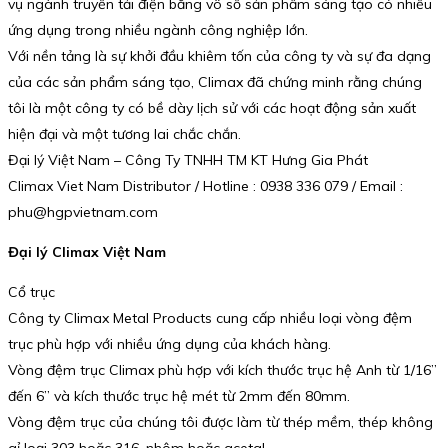
vụ ngành truyền tải điện bằng vô số sản phẩm sáng tạo có nhiều
ứng dụng trong nhiều ngành công nghiệp lớn.
Với nền tảng là sự khởi đầu khiêm tốn của công ty và sự đa dạng
của các sản phẩm sáng tạo, Climax đã chứng minh rằng chúng
tôi là một công ty có bề dày lịch sử với các hoạt động sản xuất
hiện đại và một tương lai chắc chắn.
Đại lý Việt Nam – Công Ty TNHH TM KT Hưng Gia Phát
Climax Viet Nam Distributor / Hotline : 0938 336 079 / Email :
phu@hgpvietnam.com
Đại lý Climax Việt Nam
Cổ trục
Công ty Climax Metal Products cung cấp nhiều loại vòng đệm
trục phù hợp với nhiều ứng dụng của khách hàng.
Vòng đệm trục Climax phù hợp với kích thước trục hệ Anh từ 1/16”
đến 6” và kích thước trục hệ mét từ 2mm đến 80mm.
Vòng đệm trục của chúng tôi được làm từ thép mềm, thép không
gỉ loại 303 hoặc 316, nhôm hoặc acetal.