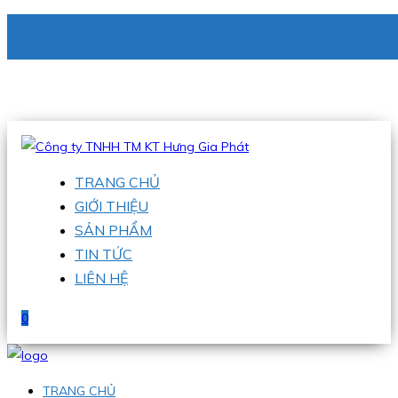
CÔNG TY TNHH TM KT HƯNG GIA PHÁT
Hotline
:
0938 336 079
Email
:
phu@hgpvietnam.com
TRANG CHỦ
GIỚI THIỆU
SẢN PHẨM
TIN TỨC
LIÊN HỆ
0
TRANG CHỦ