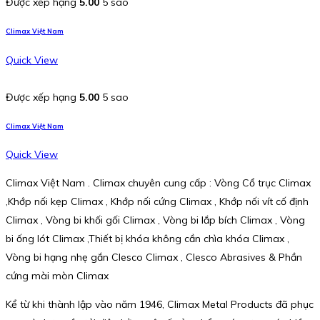
Được xếp hạng
5.00
5 sao
Climax Việt Nam
Quick View
Được xếp hạng
5.00
5 sao
Climax Việt Nam
Quick View
Climax Việt Nam . Climax chuyên cung cấp : Vòng Cổ trục Climax
,Khớp nối kẹp Climax , Khớp nối cứng Climax , Khớp nối vít cố định
Climax , Vòng bi khối gối Climax , Vòng bi lắp bích Climax , Vòng
bi ống lót Climax ,Thiết bị khóa không cần chìa khóa Climax ,
Vòng bi hạng nhẹ gắn Clesco Climax , Clesco Abrasives & Phần
cứng mài mòn Climax
Kể từ khi thành lập vào năm 1946, Climax Metal Products đã phục